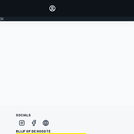
Laat je horen met de
reactiemodule
CH
LOGIN
EDITIE
NEDERLAND
SOCIALS
BLIJF OP DE HOOGTE