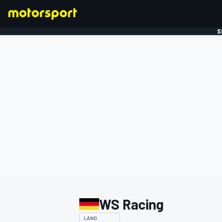
S
FORMULE 1
WS Racing
LAND