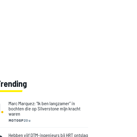
Trending
1
.
Marc Marquez: “Ik ben langzamer” in
bochten die op Silverstone mijn kracht
waren
MOTOGP
20 u
Hebben vijf DTM-ingenieurs bij HRT ontslag