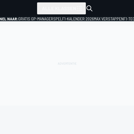
ALLE KLASSEN
NEL NAAR:
GRATIS GP-MANAGERSPEL
F1-KALENDER 2026
MAX VERSTAPPEN
F1-TE