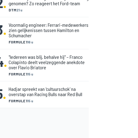
2
.
genomen? Zo reageert het Ford-team
DTM
21 u
3
.
Voormalig engineer: Ferrari-medewerkers
zien gelijkenissen tussen Hamilton en
Schumacher
FORMULE 1
16 u
4
.
"Iedereen was blij, behalve hij" – Franco
Colapinto deelt veelzeggende anekdote
over Flavio Briatore
FORMULE 1
15 u
5
.
Hadjar spreekt van 'cultuurschok' na
overstap van Racing Bulls naar Red Bull
FORMULE 1
15 u