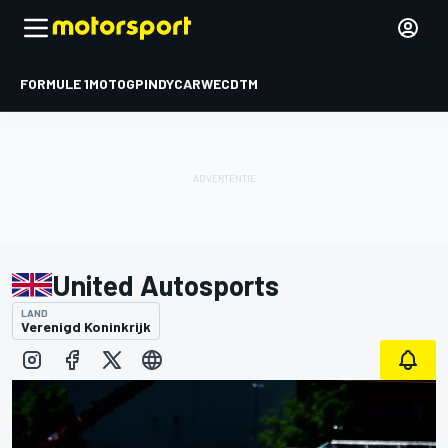
FORMULE 1
MOTOGP
INDYCAR
WEC
DTM
United Autosports
LAND
Verenigd Koninkrijk