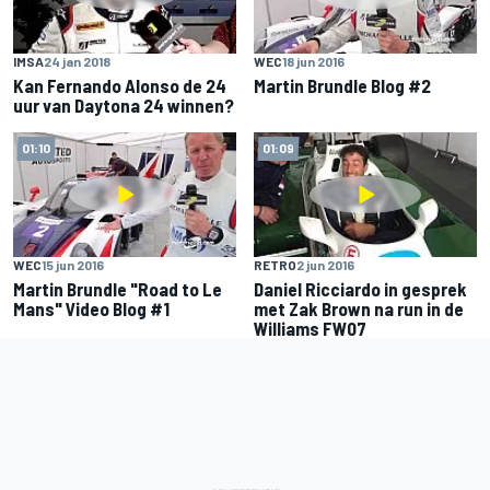
IMSA
24 jan 2018
WEC
18 jun 2016
Kan Fernando Alonso de 24
Martin Brundle Blog #2
uur van Daytona 24 winnen?
01:10
01:09
WEC
15 jun 2016
RETRO
2 jun 2016
Martin Brundle "Road to Le
Daniel Ricciardo in gesprek
Mans" Video Blog #1
met Zak Brown na run in de
Williams FW07