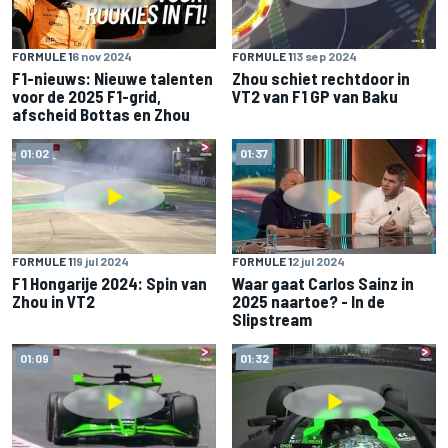
FORMULE 1
6 nov 2024
FORMULE 1
13 sep 2024
F1-nieuws: Nieuwe talenten
Zhou schiet rechtdoor in
voor de 2025 F1-grid,
VT2 van F1 GP van Baku
afscheid Bottas en Zhou
01:02
01:37
FORMULE 1
19 jul 2024
FORMULE 1
2 jul 2024
F1 Hongarije 2024: Spin van
Waar gaat Carlos Sainz in
Zhou in VT2
2025 naartoe? - In de
Slipstream
01:09
01:32