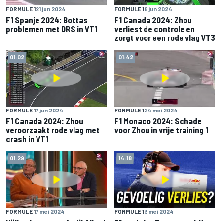
FORMULE 1
21 jun 2024
FORMULE 1
8 jun 2024
F1 Spanje 2024: Bottas
F1 Canada 2024: Zhou
problemen met DRS in VT1
verliest de controle en
zorgt voor een rode vlag VT3
01:02
01:42
FORMULE 1
7 jun 2024
FORMULE 1
24 mei 2024
F1 Canada 2024: Zhou
F1 Monaco 2024: Schade
veroorzaakt rode vlag met
voor Zhou in vrije training 1
crash in VT1
01:29
14:18
FORMULE 1
7 mei 2024
FORMULE 1
3 mei 2024