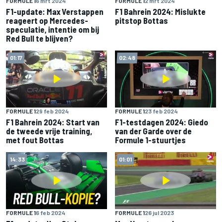
FORMULE 1
6 mrt 2024
FORMULE 1
2 mrt 2024
F1-update: Max Verstappen
F1 Bahrein 2024: Mislukte
reageert op Mercedes-
pitstop Bottas
speculatie, intentie om bij
Red Bull te blijven?
01:17
02:48
FORMULE 1
29 feb 2024
FORMULE 1
23 feb 2024
F1 Bahrein 2024: Start van
F1-testdagen 2024: Giedo
de tweede vrije training,
van der Garde over de
met fout Bottas
Formule 1-stuurtjes
14:33
01:01
FORMULE 1
6 feb 2024
FORMULE 1
26 jul 2023