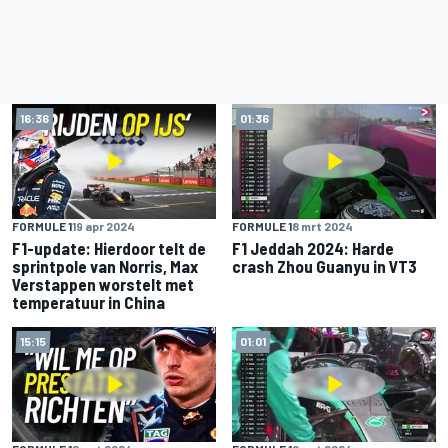
16:36
01:36
FORMULE 1
19 apr 2024
FORMULE 1
8 mrt 2024
F1-update: Hierdoor telt de
F1 Jeddah 2024: Harde
sprintpole van Norris, Max
crash Zhou Guanyu in VT3
Verstappen worstelt met
temperatuur in China
15:15
01:01