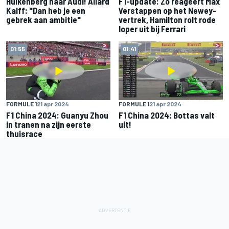
Hülkenberg naar Audi! Allard
F1-update: Zo reageert Max
Kalff: "Dan heb je een
Verstappen op het Newey-
gebrek aan ambitie"
vertrek, Hamilton rolt rode
loper uit bij Ferrari
01:55
01:41
FORMULE 1
21 apr 2024
FORMULE 1
21 apr 2024
F1 China 2024: Guanyu Zhou
F1 China 2024: Bottas valt
in tranen na zijn eerste
uit!
thuisrace