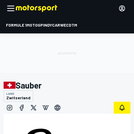
FORMULE 1
MOTOGP
INDYCAR
WEC
DTM
Sauber
LAND
Zwitserland