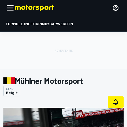
FORMULE 1
MOTOGP
INDYCAR
WEC
DTM
Mühlner Motorsport
LAND
België