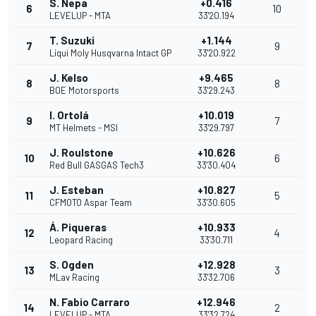
S. Nepa
+0.416
6
10
LEVELUP - MTA
33'20.194
T. Suzuki
+1.144
7
9
Liqui Moly Husqvarna Intact GP
33'20.922
J. Kelso
+9.465
8
8
BOE Motorsports
33'29.243
I. Ortolá
+10.019
9
7
MT Helmets - MSI
33'29.797
J. Roulstone
+10.626
10
6
Red Bull GASGAS Tech3
33'30.404
J. Esteban
+10.827
11
5
CFMOTO Aspar Team
33'30.605
Á. Piqueras
+10.933
12
4
Leopard Racing
33'30.711
S. Ogden
+12.928
13
3
MLav Racing
33'32.706
N. Fabio Carraro
+12.946
14
2
LEVELUP - MTA
33'32.724