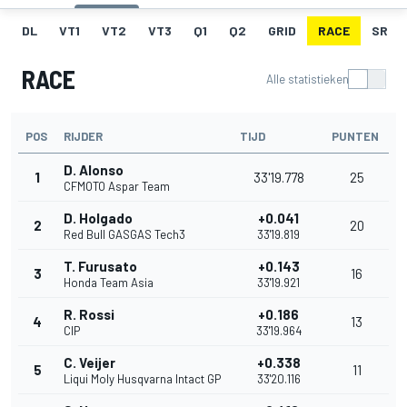
DL
VT1
VT2
VT3
Q1
Q2
GRID
RACE
SR
RACE
Alle statistieken
POS
RIJDER
TIJD
PUNTEN
D. Alonso
1
33'19.778
25
CFMOTO Aspar Team
D. Holgado
+0.041
2
20
Red Bull GASGAS Tech3
33'19.819
T. Furusato
+0.143
3
16
Honda Team Asia
33'19.921
R. Rossi
+0.186
4
13
CIP
33'19.964
C. Veijer
+0.338
5
11
Liqui Moly Husqvarna Intact GP
33'20.116