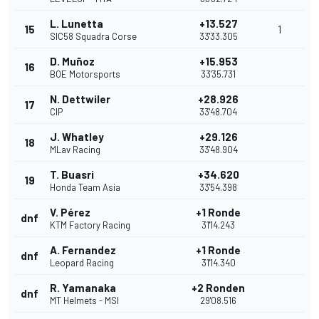
L. Lunetta
+13.527
15
1
SIC58 Squadra Corse
33'33.305
D. Muñoz
+15.953
16
BOE Motorsports
33'35.731
N. Dettwiler
+28.926
17
CIP
33'48.704
J. Whatley
+29.126
18
MLav Racing
33'48.904
T. Buasri
+34.620
19
Honda Team Asia
33'54.398
V. Pérez
+1 Ronde
dnf
KTM Factory Racing
31'14.243
A. Fernandez
+1 Ronde
dnf
Leopard Racing
31'14.340
R. Yamanaka
+2 Ronden
dnf
MT Helmets - MSI
29'08.516