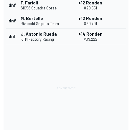
F. Farioli
+12 Ronden
dnf
SIC58 Squadra Corse
8'20.551
M. Bertelle
+12 Ronden
dnf
Rivacold Snipers Team
8'20.701
J. Antonio Rueda
+14 Ronden
dnf
KTM Factory Racing
4'09.222