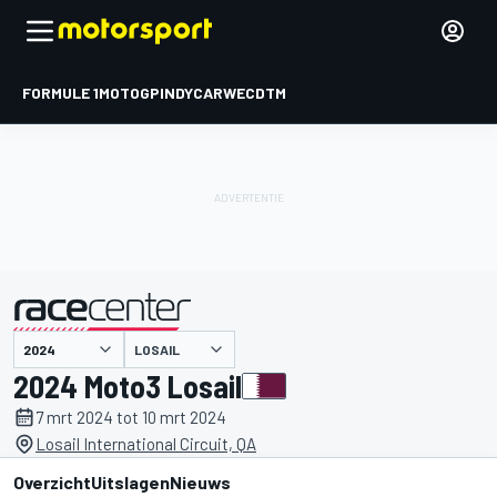
FORMULE 1
MOTOGP
INDYCAR
WEC
DTM
LOSAIL
gepresenteerd door
2024 Moto3 Losail
7 mrt 2024 tot 10 mrt 2024
Losail International Circuit, QA
Overzicht
Uitslagen
Nieuws