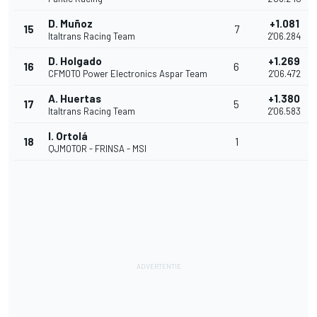
D. Muñoz
+1.081
15
7
Italtrans Racing Team
2'06.284
D. Holgado
+1.269
16
6
CFMOTO Power Electronics Aspar Team
2'06.472
A. Huertas
+1.380
17
5
Italtrans Racing Team
2'06.583
I. Ortolá
18
1
QJMOTOR - FRINSA - MSI