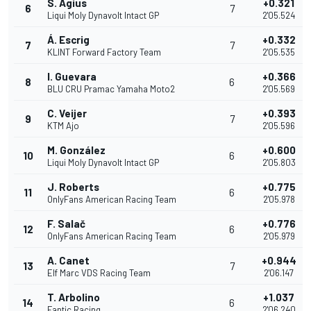
S. Agius
+0.321
6
7
Liqui Moly Dynavolt Intact GP
2'05.524
Á. Escrig
+0.332
7
7
KLINT Forward Factory Team
2'05.535
I. Guevara
+0.366
8
6
BLU CRU Pramac Yamaha Moto2
2'05.569
C. Veijer
+0.393
9
7
KTM Ajo
2'05.596
M. González
+0.600
10
6
Liqui Moly Dynavolt Intact GP
2'05.803
J. Roberts
+0.775
11
6
OnlyFans American Racing Team
2'05.978
F. Salač
+0.776
12
6
OnlyFans American Racing Team
2'05.979
A. Canet
+0.944
13
7
Elf Marc VDS Racing Team
2'06.147
T. Arbolino
+1.037
14
6
Fantic Racing
2'06.240