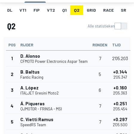
DL
VT1
FIP
VT2
Q1
Q2
GRID
RACE
SR
Q2
Alle statistieken
POS
RIJDER
RONDEN
TIJD
D. Alonso
1
7
2'05.203
CFMOTO Power Electronics Aspar Team
B. Baltus
+0.144
2
5
Fantic Racing
2'05.347
A. López
+0.160
3
6
ITALJET Gresini Moto2
2'05.363
Á. Piqueras
+0.251
4
7
QJMOTOR - FRINSA - MSI
2'05.454
C. Vietti Ramus
+0.297
5
7
SpeedRS Team
2'05.500