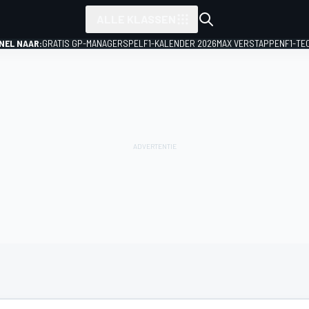
ALLE KLASSEN
NEL NAAR:
GRATIS GP-MANAGERSPEL
F1-KALENDER 2026
MAX VERSTAPPEN
F1-TE