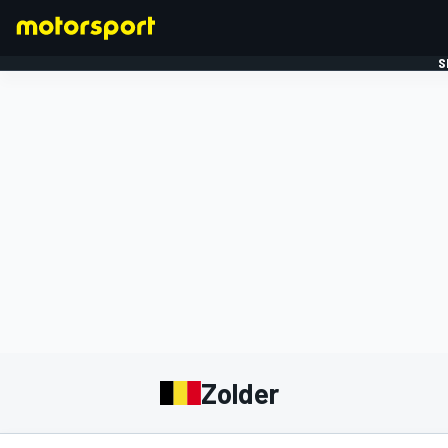
S
FORMULE 1
Zolder