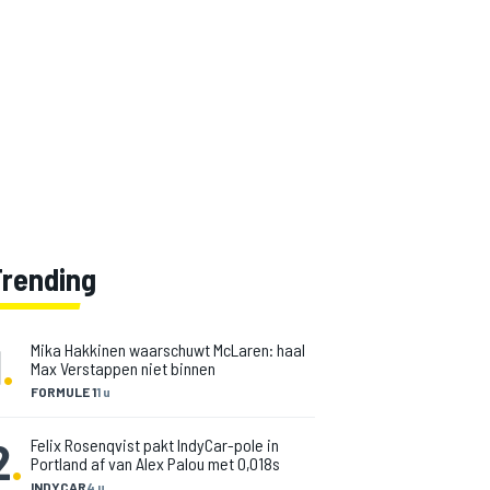
Trending
1
.
Mika Hakkinen waarschuwt McLaren: haal
Max Verstappen niet binnen
FORMULE 1
1 u
2
.
Felix Rosenqvist pakt IndyCar-pole in
Portland af van Alex Palou met 0,018s
INDYCAR
4 u