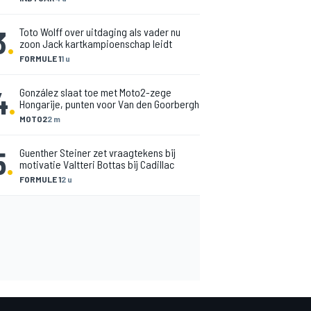
3
.
Toto Wolff over uitdaging als vader nu
zoon Jack kartkampioenschap leidt
FORMULE 1
1 u
4
.
González slaat toe met Moto2-zege
Hongarije, punten voor Van den Goorbergh
MOTO2
2 m
5
.
Guenther Steiner zet vraagtekens bij
motivatie Valtteri Bottas bij Cadillac
FORMULE 1
2 u