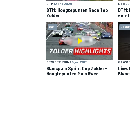
DTM
12 okt 2020
DTM
20
DTM: Hoogtepunten Race 1 op
DTM: 
Zolder
eerst
INDYCAR
03:11
01:00
GTWCE SPRINT
5 jun 2017
GTWCE
Blancpain Sprint Cup Zolder -
Live:
Hoogtepunten Main Race
Blanc
WEC
DTM