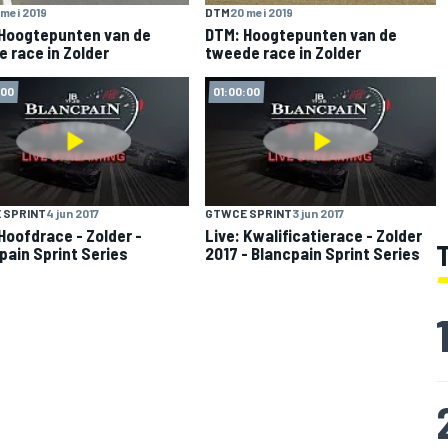
 mei 2019
DTM
20 mei 2019
Hoogtepunten van de
DTM: Hoogtepunten van de
e race in Zolder
tweede race in Zolder
:00
01:00:00
 SPRINT
4 jun 2017
GTWCE SPRINT
3 jun 2017
 Hoofdrace - Zolder -
Live: Kwalificatierace - Zolder
pain Sprint Series
2017 - Blancpain Sprint Series