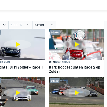
ZOLDER
DATUM
03:04
aug 2021
DTM
12 okt 2020
ights: DTM Zolder - Race 1
DTM: Hoogtepunten Race 2 op
Zolder
03:30