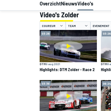
Overzicht
Nieuws
Video's
Video's Zolder
COUREUR
TEAM
EVENEMENT
03:26
03:26
MOTOGP
DTM
9 aug 2021
DTM
8 
Highlights: DTM Zolder - Race 2
Highl
03:36
06:24