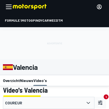
FORMULE 1
MOTOGP
INDYCAR
WEC
DTM
Valencia
Overzicht
Nieuws
Video's
Video's Valencia
1
COUREUR