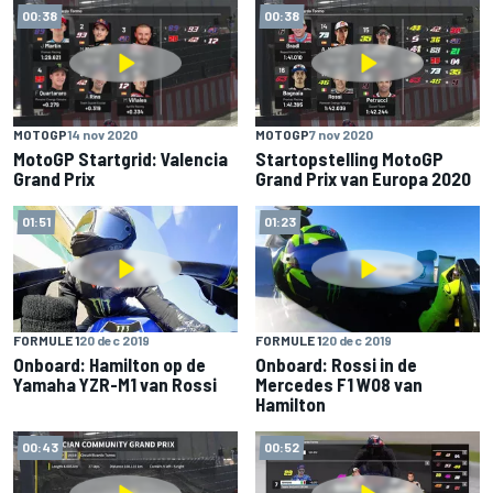
00:38
00:38
MOTOGP
14 nov 2020
MOTOGP
7 nov 2020
MotoGP Startgrid: Valencia
Startopstelling MotoGP
Grand Prix
Grand Prix van Europa 2020
01:51
01:23
FORMULE 1
20 dec 2019
FORMULE 1
20 dec 2019
Onboard: Hamilton op de
Onboard: Rossi in de
Yamaha YZR-M1 van Rossi
Mercedes F1 W08 van
Hamilton
00:43
00:52