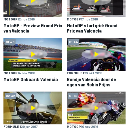
MOTOGP
12 nov 2019
MOTOGP
17 nov 2018
MotoGP - Preview Grand Prix
MotoGP startgrid: Grand
van Valencia
Prix van Valencia
01:48
01:44
MOTOGP
14 nov 2018
FORMULE E
19 okt 2018
MotoGP Onboard: Valencia
Rondje Valencia door de
ogen van Robin Frijns
02:32
01:16
FORMULE 1
20 jun 2017
MOTOGP
10 nov 2016