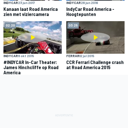
INDYCAR
23 jun 2017
INDYCAR
28 jun 2016
Kanaan laat Road America
IndyCar Road America -
zien met viziercamera
Hoogtepunten
02:20
03:25
INDYCAR
8 okt 2015
FERRARI
2 jul 2015
#INDYCAR In-Car Theater:
CCR Ferrari Challenge crash
James Hinchcliffe op Road
at Road America 2015
America