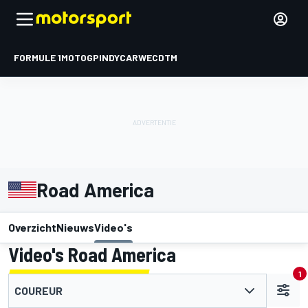
FORMULE 1
MOTOGP
INDYCAR
WEC
DTM
Road America
Overzicht
Nieuws
Video's
Video's Road America
1
COUREUR