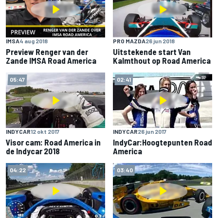
IMSA
4 aug 2018
PRO MAZDA
26 jun 2018
Preview Renger van der
Uitstekende start Van
Zande IMSA Road America
Kalmthout op Road America
05:47
02:41
INDYCAR
12 okt 2017
INDYCAR
26 jun 2017
Visor cam: Road America in
IndyCar:Hoogtepunten Road
de Indycar 2018
America
04:22
03:40