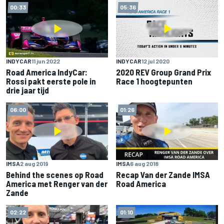
00:33
05:36
INDYCAR
11 jun 2022
INDYCAR
12 jul 2020
Road America IndyCar:
2020 REV Group Grand Prix
Rossi pakt eerste pole in
Race 1 hoogtepunten
drie jaar tijd
06:00
01:26
IMSA
2 aug 2019
IMSA
6 aug 2018
Behind the scenes op Road
Recap Van der Zande IMSA
America met Renger van der
Road America
Zande
02:22
01:10