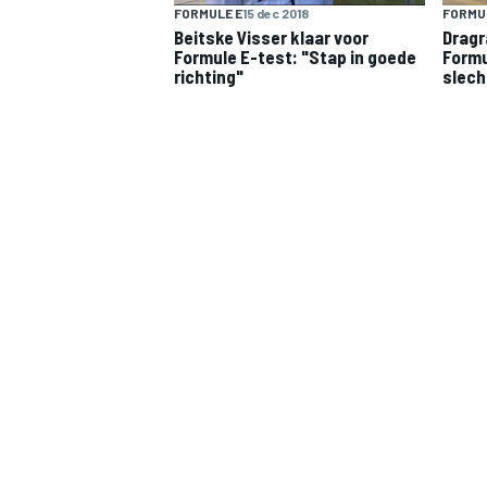
FORMULE E
15 dec 2018
FORMU
Beitske Visser klaar voor
Dragr
Formule E-test: "Stap in goede
Formu
richting"
slech
INDYCAR
WEC
DTM