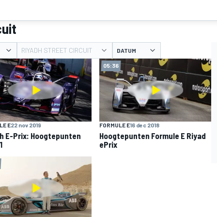
cuit
RIYADH STREET CIRCUIT
DATUM
05:36
LE E
22 nov 2019
FORMULE E
16 dec 2018
ah E-Prix: Hoogtepunten
Hoogtepunten Formule E Riyad
1
ePrix