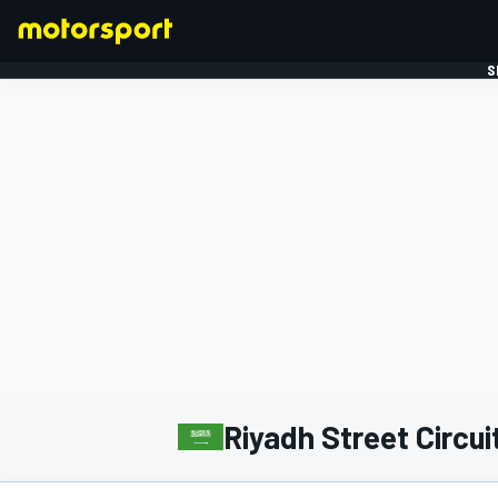
S
FORMULE 1
Riyadh Street Circui