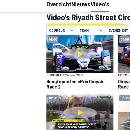
Overzicht
Nieuws
Video's
Video's Riyadh Street Cir
COUREUR
TEAM
EVENEMENT
01:00
01:00
MOTOGP
FORMULE E
24 nov 2019
FORMU
Hoogtepunten ePrix Diriyah:
Diriy
Race 2
Race 
02:18
03:27