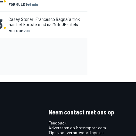
FORMULE 1
46 min
3
.
Casey Stoner: Francesco Bagnaia trok
aan het kortste eind na MotoGP-titels
MOTOGP
20 u
Neem contact met ons op
Feedback
Adverteren op Motorsport.com
Tips voor verantwoord spelen