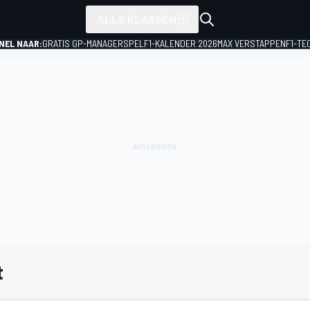
ALLE KLASSEN
NEL NAAR:
GRATIS GP-MANAGERSPEL
F1-KALENDER 2026
MAX VERSTAPPEN
F1-TE
t