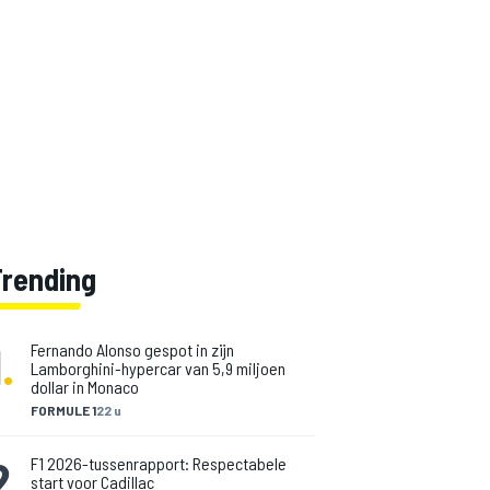
Trending
1
.
Fernando Alonso gespot in zijn
Lamborghini-hypercar van 5,9 miljoen
dollar in Monaco
FORMULE 1
22 u
2
.
F1 2026-tussenrapport: Respectabele
start voor Cadillac