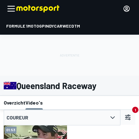
FORMULE 1
MOTOGP
INDYCAR
WEC
DTM
Queensland Raceway
Overzicht
Video's
1
COUREUR
01:53