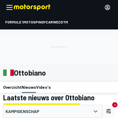
FORMULE 1
MOTOGP
INDYCAR
WEC
DTM
Ottobiano
Overzicht
Nieuws
Video's
Laatste nieuws over Ottobiano
1
KAMPIOENSCHAP