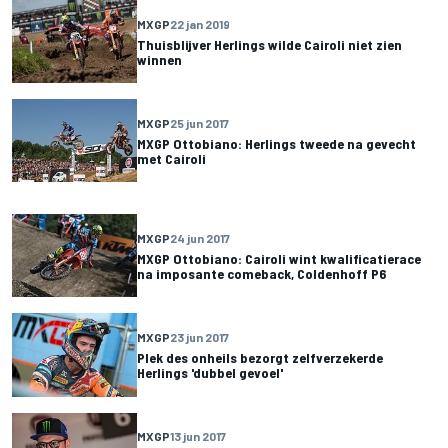
MXGP
22 jan 2019
Thuisblijver Herlings wilde Cairoli niet zien
winnen
MXGP
25 jun 2017
MXGP Ottobiano: Herlings tweede na gevecht
met Cairoli
MXGP
24 jun 2017
MXGP Ottobiano: Cairoli wint kwalificatierace
na imposante comeback, Coldenhoff P6
MXGP
23 jun 2017
Plek des onheils bezorgt zelfverzekerde
Herlings 'dubbel gevoel'
MXGP
13 jun 2017