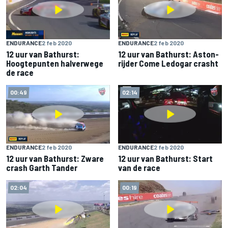
ENDURANCE
2 feb 2020
ENDURANCE
2 feb 2020
12 uur van Bathurst:
12 uur van Bathurst: Aston-
Hoogtepunten halverwege
rijder Come Ledogar crasht
de race
00:49
02:14
ENDURANCE
2 feb 2020
ENDURANCE
2 feb 2020
12 uur van Bathurst: Zware
12 uur van Bathurst: Start
crash Garth Tander
van de race
02:04
00:19