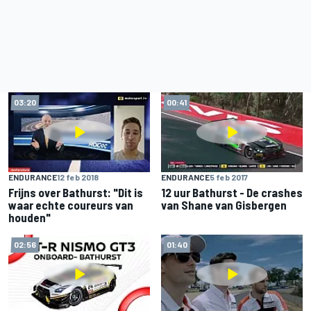
03:20
00:41
ENDURANCE
12 feb 2018
ENDURANCE
5 feb 2017
Frijns over Bathurst: "Dit is
12 uur Bathurst - De crashes
waar echte coureurs van
van Shane van Gisbergen
houden"
02:56
01:40