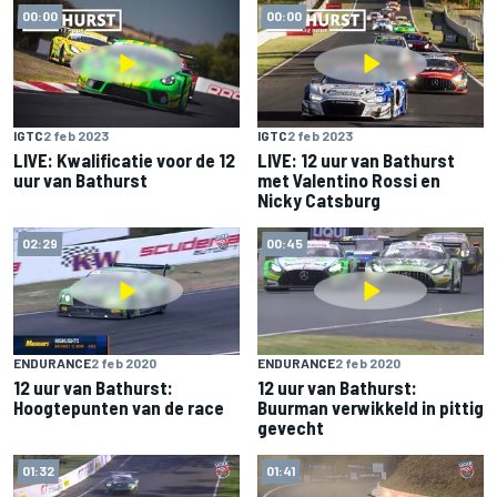
00:00
00:00
IGTC
2 feb 2023
IGTC
2 feb 2023
LIVE: Kwalificatie voor de 12
LIVE: 12 uur van Bathurst
uur van Bathurst
met Valentino Rossi en
Nicky Catsburg
02:29
00:45
ENDURANCE
2 feb 2020
ENDURANCE
2 feb 2020
12 uur van Bathurst:
12 uur van Bathurst:
Hoogtepunten van de race
Buurman verwikkeld in pittig
gevecht
01:32
01:41