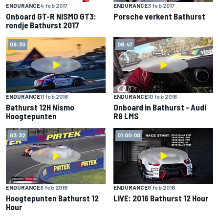
ENDURANCE
4 feb 2017
ENDURANCE
3 feb 2017
Onboard GT-R NISMO GT3:
Porsche verkent Bathurst
rondje Bathurst 2017
06:30
08:47
ENDURANCE
11 feb 2016
ENDURANCE
10 feb 2016
Bathurst 12H Nismo
Onboard in Bathurst - Audi
Hoogtepunten
R8 LMS
03:32
01:00:00
ENDURANCE
8 feb 2016
ENDURANCE
6 feb 2016
Hoogtepunten Bathurst 12
LIVE: 2016 Bathurst 12 Hour
Hour