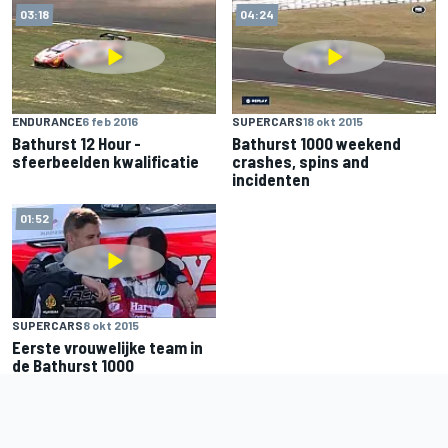
03:18
04:24
ENDURANCE
6 feb 2016
SUPERCARS
18 okt 2015
Bathurst 12 Hour -
Bathurst 1000 weekend
sfeerbeelden kwalificatie
crashes, spins and
incidenten
01:52
SUPERCARS
8 okt 2015
Eerste vrouwelijke team in
de Bathurst 1000