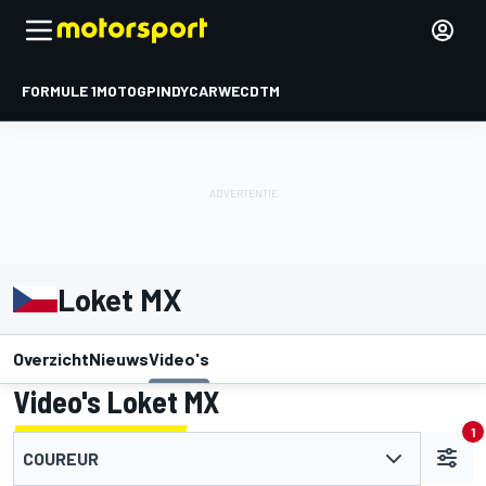
FORMULE 1
MOTOGP
INDYCAR
WEC
DTM
Loket MX
Overzicht
Nieuws
Video's
Video's Loket MX
1
COUREUR