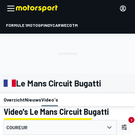
FORMULE 1
MOTOGP
INDYCAR
WEC
DTM
Le Mans Circuit Bugatti
Overzicht
Nieuws
Video's
Video's Le Mans Circuit Bugatti
1
COUREUR