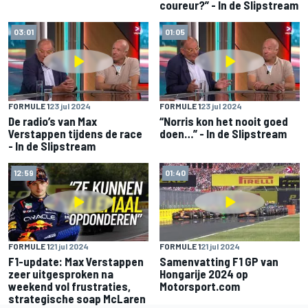
coureur?” - In de Slipstream
03:01
01:05
FORMULE 1
23 jul 2024
FORMULE 1
23 jul 2024
De radio’s van Max
“Norris kon het nooit goed
Verstappen tijdens de race
doen…” - In de Slipstream
- In de Slipstream
12:59
01:40
FORMULE 1
21 jul 2024
FORMULE 1
21 jul 2024
F1-update: Max Verstappen
Samenvatting F1 GP van
zeer uitgesproken na
Hongarije 2024 op
weekend vol frustraties,
Motorsport.com
strategische soap McLaren