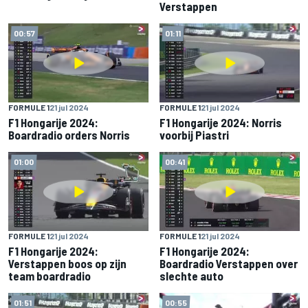
Verstappen
00:57
01:11
FORMULE 1
21 jul 2024
FORMULE 1
21 jul 2024
F1 Hongarije 2024:
F1 Hongarije 2024: Norris
Boardradio orders Norris
voorbij Piastri
01:00
00:41
FORMULE 1
21 jul 2024
FORMULE 1
21 jul 2024
F1 Hongarije 2024:
F1 Hongarije 2024:
Verstappen boos op zijn
Boardradio Verstappen over
team boardradio
slechte auto
01:51
00:55