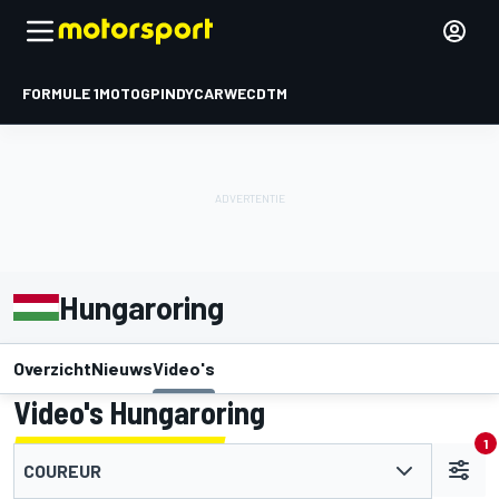
FORMULE 1
MOTOGP
INDYCAR
WEC
DTM
Hungaroring
Overzicht
Nieuws
Video's
Video's Hungaroring
1
COUREUR