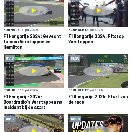
FORMULE 1
21 jul 2024
FORMULE 1
21 jul 2024
F1 Hongarije 2024: Gevecht
F1 Hongarije 2024: Pitstop
tussen Verstappen en
Verstappen
Hamilton
01:16
01:28
FORMULE 1
21 jul 2024
FORMULE 1
21 jul 2024
F1 Hongarije 2024:
F1 Hongarije 2024: Start van
Boardradio's Verstappen na
de race
incident bij de start
00:19
13:44