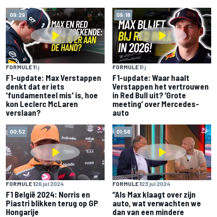
09:29
09:18
FORMULE 1
1 j
FORMULE 1
1 j
F1-update: Max Verstappen
F1-update: Waar haalt
denkt dat er iets
Verstappen het vertrouwen
'fundamenteel mis' is, hoe
in Red Bull uit? ‘Grote
kon Leclerc McLaren
meeting’ over Mercedes-
verslaan?
auto
00:52
01:56
FORMULE 1
26 jul 2024
FORMULE 1
23 jul 2024
F1 België 2024: Norris en
“Als Max klaagt over zijn
Piastri blikken terug op GP
auto, wat verwachten we
Hongarije
dan van een mindere