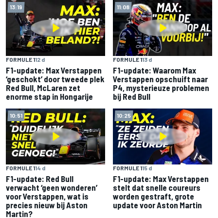
13:19
11:08
FORMULE 1
12 d
FORMULE 1
13 d
F1-update: Max Verstappen
F1-update: Waarom Max
‘geschokt’ door tweede plek
Verstappen opschuift naar
Red Bull, McLaren zet
P4, mysterieuze problemen
enorme stap in Hongarije
bij Red Bull
10:51
10:25
FORMULE 1
14 d
FORMULE 1
15 d
F1-update: Red Bull
F1-update: Max Verstappen
verwacht ‘geen wonderen’
stelt dat snelle coureurs
voor Verstappen, wat is
worden gestraft, grote
precies nieuw bij Aston
update voor Aston Martin
Martin?