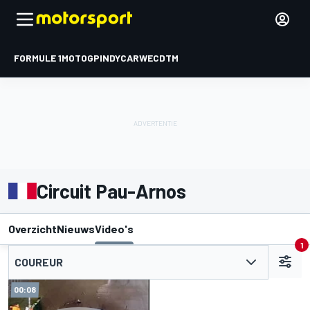
FORMULE 1
MOTOGP
INDYCAR
WEC
DTM
Circuit Pau-Arnos
Overzicht
Nieuws
Video's
1
COUREUR
00:08