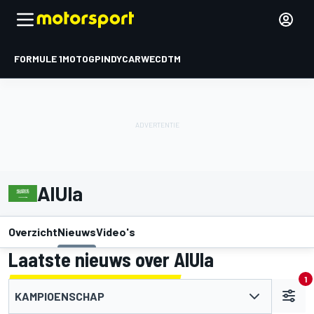
FORMULE 1
MOTOGP
INDYCAR
WEC
DTM
AlUla
Overzicht
Nieuws
Video's
Laatste nieuws over AlUla
1
KAMPIOENSCHAP