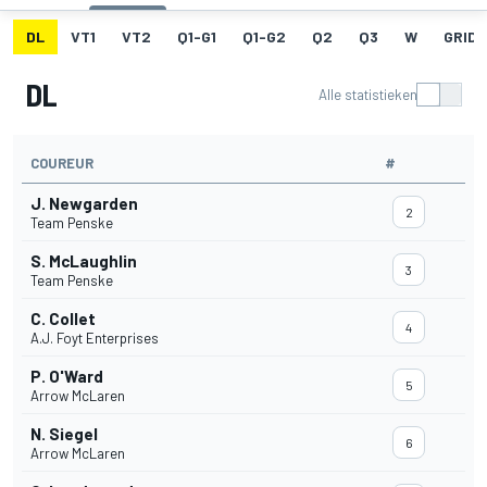
DL
VT1
VT2
Q1-G1
Q1-G2
Q2
Q3
W
GRID
DL
Alle statistieken
COUREUR
#
J. Newgarden
2
Team Penske
S. McLaughlin
3
Team Penske
C. Collet
4
A.J. Foyt Enterprises
P. O'Ward
5
Arrow McLaren
N. Siegel
6
Arrow McLaren