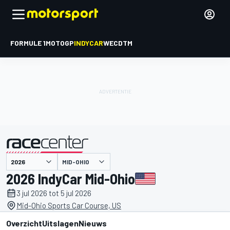
FORMULE 1
MOTOGP
INDYCAR
WEC
DTM
MID-OHIO
gepresenteerd door
2026 IndyCar Mid-Ohio
3 jul 2026 tot 5 jul 2026
Mid-Ohio Sports Car Course, US
Overzicht
Uitslagen
Nieuws