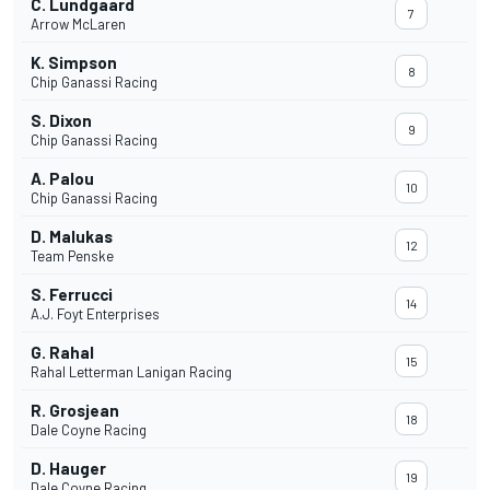
C. Lundgaard
7
Arrow McLaren
K. Simpson
8
Chip Ganassi Racing
S. Dixon
9
Chip Ganassi Racing
A. Palou
10
Chip Ganassi Racing
D. Malukas
12
Team Penske
S. Ferrucci
14
A.J. Foyt Enterprises
G. Rahal
15
Rahal Letterman Lanigan Racing
R. Grosjean
18
Dale Coyne Racing
D. Hauger
19
Dale Coyne Racing