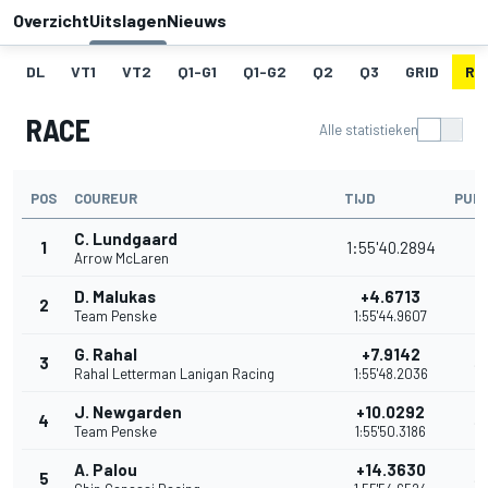
Overzicht
Uitslagen
Nieuws
DL
VT1
VT2
Q1-G1
Q1-G2
Q2
Q3
GRID
RA
RACE
Alle statistieken
POS
COUREUR
TIJD
PUN
C. Lundgaard
1
1:55'40.2894
5
Arrow McLaren
D. Malukas
+4.6713
2
4
Team Penske
1:55'44.9607
G. Rahal
+7.9142
3
3
Rahal Letterman Lanigan Racing
1:55'48.2036
J. Newgarden
+10.0292
4
3
Team Penske
1:55'50.3186
A. Palou
+14.3630
5
3