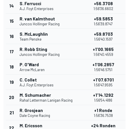
S. Ferrucci
+56.3708
14
1
A.J. Foyt Enterprises
1:56'36.6602
R. van Kalmthout
+59.5853
15
1
Juncos Hollinger Racing
1:56'39.8747
S. McLaughlin
+59.8703
16
1
Team Penske
1:56'40.1597
R. Robb Sting
+1'00.1665
17
1
Juncos Hollinger Racing
1:56'40.4559
P. O'Ward
+1'06.2857
18
1
Arrow McLaren
1:56'46.5751
C. Collet
+1'07.6701
19
11
A.J. Foyt Enterprises
1:56'47.9595
M. Schumacher
+1'14.1292
20
1
Rahal Letterman Lanigan Racing
1:56'54.4186
R. Grosjean
+1 Ronde
21
9
Dale Coyne Racing
1:56'36.7538
M. Ericsson
+24 Ronden
22
8