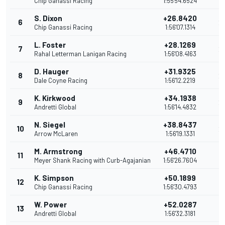
Chip Ganassi Racing
1:55'54.6524
S. Dixon
+26.8420
6
2
Chip Ganassi Racing
1:56'07.1314
L. Foster
+28.1269
7
2
Rahal Letterman Lanigan Racing
1:56'08.4163
D. Hauger
+31.9325
8
2
Dale Coyne Racing
1:56'12.2219
K. Kirkwood
+34.1938
9
2
Andretti Global
1:56'14.4832
N. Siegel
+38.8437
10
2
Arrow McLaren
1:56'19.1331
M. Armstrong
+46.4710
11
1
Meyer Shank Racing with Curb-Agajanian
1:56'26.7604
K. Simpson
+50.1899
12
1
Chip Ganassi Racing
1:56'30.4793
W. Power
+52.0287
13
1
Andretti Global
1:56'32.3181