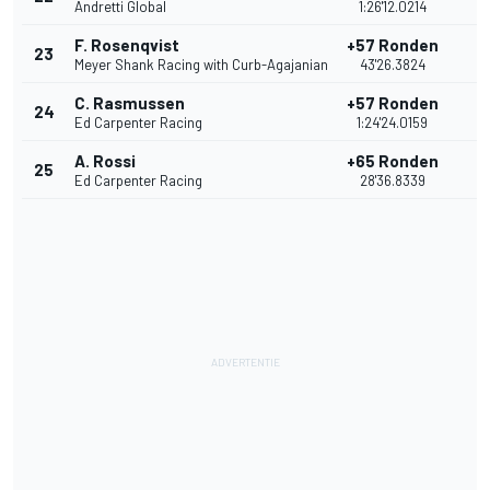
Andretti Global
1:26'12.0214
F. Rosenqvist
+57 Ronden
23
7
Meyer Shank Racing with Curb-Agajanian
43'26.3824
C. Rasmussen
+57 Ronden
24
6
Ed Carpenter Racing
1:24'24.0159
A. Rossi
+65 Ronden
25
5
Ed Carpenter Racing
28'36.8339