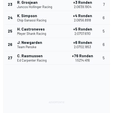
R. Grosjean
+3 Ronden
23
7
Juncos Hollinger Racing
2:06'39.1904
K. Simpson
+4 Ronden
24
6
Chip Ganassi Racing
2:06'56.8918
H. Castroneves
+5 Ronden
25
5
Meyer Shank Racing
2:07'07.6110
J. Newgarden
+6 Ronden
26
6
Team Penske
2:07'02.1853
C. Rasmussen
+76 Ronden
27
5
Ed Carpenter Racing
1:52'14.4116