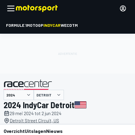
FORMULE 1
MOTOGP
INDYCAR
WEC
DTM
DETROIT
gepresenteerd door
2024 IndyCar Detroit
29 mei 2024 tot 2 jun 2024
Detroit Street Circuit, US
Overzicht
Uitslagen
Nieuws