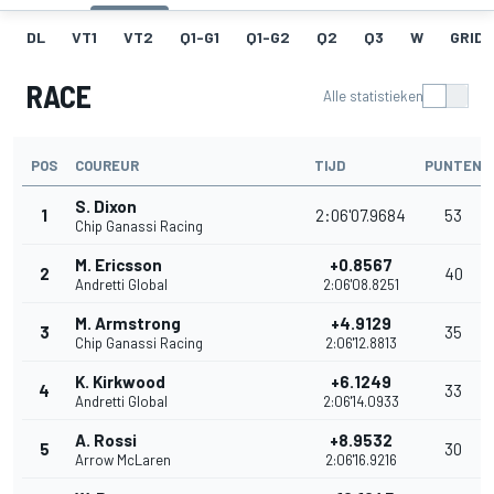
DL
VT1
VT2
Q1-G1
Q1-G2
Q2
Q3
W
GRID
RACE
Alle statistieken
POS
COUREUR
TIJD
PUNTEN
S. Dixon
1
2:06'07.9684
53
Chip Ganassi Racing
M. Ericsson
+0.8567
2
40
Andretti Global
2:06'08.8251
M. Armstrong
+4.9129
3
35
Chip Ganassi Racing
2:06'12.8813
K. Kirkwood
+6.1249
4
33
Andretti Global
2:06'14.0933
A. Rossi
+8.9532
5
30
Arrow McLaren
2:06'16.9216