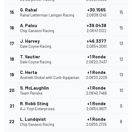
G. Rahal
+30.1565
15
15
Rahal Letterman Lanigan Racing
2:06'38.1249
A. Palou
+39.0438
16
15
Chip Ganassi Racing
2:06'47.0122
J. Harvey
+46.3377
17
13
Dale Coyne Racing
2:06'54.3061
T. Vautier
+1 Ronde
18
12
Dale Coyne Racing
2:06'20.3437
C. Herta
+1 Ronde
19
13
Andretti Global with Curb-Agajanian
2:06'33.2229
S. McLaughlin
+1 Ronde
20
10
Team Penske
2:06'40.7466
R. Robb Sting
+1 Ronde
21
9
A.J. Foyt Enterprises
2:06'54.9977
L. Lundqvist
+1 Ronde
22
8
Chip Ganassi Racing
2:06'55.2725