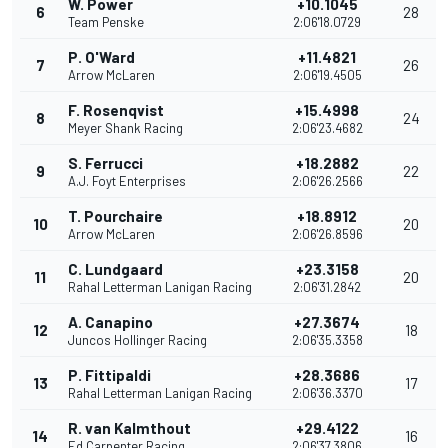
W. Power
+10.1045
6
28
Team Penske
2:06'18.0729
P. O'Ward
+11.4821
7
26
Arrow McLaren
2:06'19.4505
F. Rosenqvist
+15.4998
8
24
Meyer Shank Racing
2:06'23.4682
S. Ferrucci
+18.2882
9
22
A.J. Foyt Enterprises
2:06'26.2566
T. Pourchaire
+18.8912
10
20
Arrow McLaren
2:06'26.8596
C. Lundgaard
+23.3158
11
20
Rahal Letterman Lanigan Racing
2:06'31.2842
A. Canapino
+27.3674
12
18
Juncos Hollinger Racing
2:06'35.3358
P. Fittipaldi
+28.3686
13
17
Rahal Letterman Lanigan Racing
2:06'36.3370
R. van Kalmthout
+29.4122
14
16
Ed Carpenter Racing
2:06'37.3806