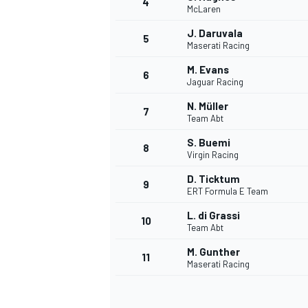
4
McLaren
J. Daruvala
5
Maserati Racing
INDYCAR
M. Evans
6
Jaguar Racing
N. Müller
7
Team Abt
S. Buemi
8
Virgin Racing
D. Ticktum
9
ERT Formula E Team
L. di Grassi
10
Team Abt
M. Gunther
11
WEC
DTM
Maserati Racing