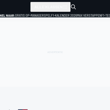
ALLE KLASSEN
NEL NAAR:
GRATIS GP-MANAGERSPEL
F1-KALENDER 2026
MAX VERSTAPPEN
F1-TE