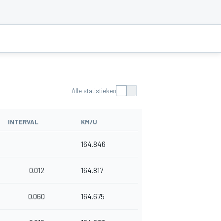
Alle statistieken
INTERVAL
KM/U
164.846
0.012
164.817
0.060
164.675