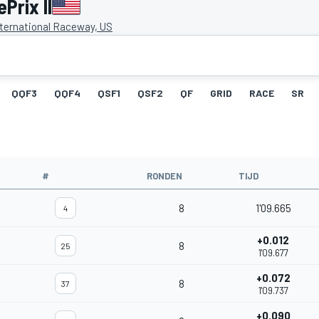
Prix II
nternational Raceway, US
QQF3
QQF4
QSF1
QSF2
QF
GRID
RACE
SR
#
RONDEN
TIJD
8
1'09.665
4
+0.012
8
25
1'09.677
+0.072
8
37
1'09.737
+0.090