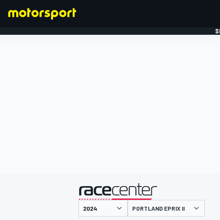
S
FORMULE 1
gepresenteerd door
PORTLAND EPRIX II