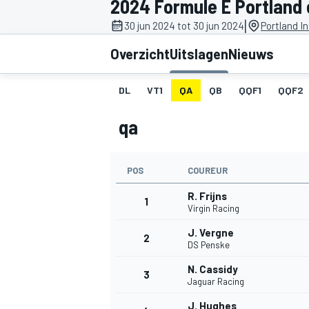
2024 Formule E Portland e
|
30 jun 2024 tot 30 jun 2024
Portland I
Overzicht
Uitslagen
Nieuws
DL
VT1
QA
QB
QQF1
QQF2
qa
MOTOGP
POS
COUREUR
R. Frijns
1
Virgin Racing
J. Vergne
2
DS Penske
N. Cassidy
3
Jaguar Racing
J. Hughes