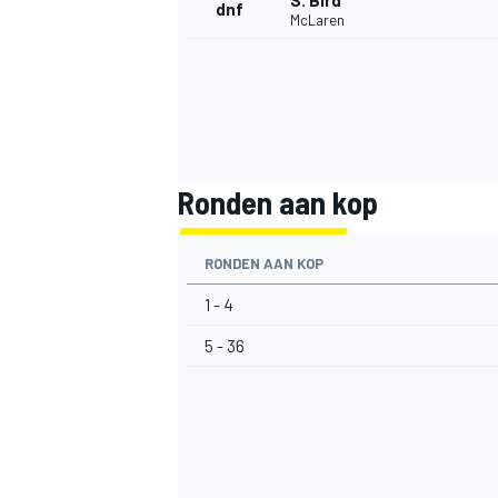
S. Bird
dnf
McLaren
Ronden aan kop
RONDEN AAN KOP
1 - 4
5 - 36