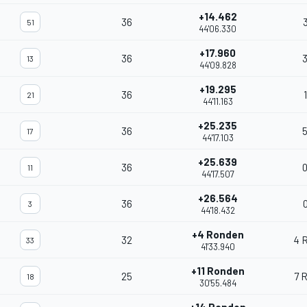
+14.462
36
51
44'06.330
+17.960
36
13
44'09.828
+19.295
36
21
44'11.163
+25.235
36
17
44'17.103
+25.639
36
0
11
44'17.507
+26.564
36
3
44'18.432
+4 Ronden
32
4 
33
41'33.940
+11 Ronden
25
7 
18
30'55.484