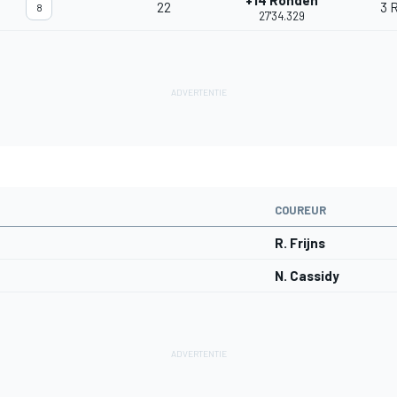
+14 Ronden
22
3 
8
27'34.329
COUREUR
R. Frijns
N. Cassidy