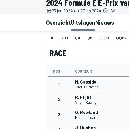
2024 Formule E E-Prix van
|
27 jan 2024 tot 27 jan 2024
, SA
Overzicht
Uitslagen
Nieuws
DL
VT1
QA
QB
QQF1
QQF2
RACE
MOTOGP
POS
COUREUR
N. Cassidy
1
Jaguar Racing
R. Frijns
2
Virgin Racing
O. Rowland
3
Nissan e.dams
J. Hughes