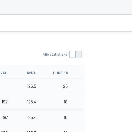
Alle statistieken
RVAL
KM/U
PUNTEN
125.5
25
1.192
125.4
18
0.683
125.4
15