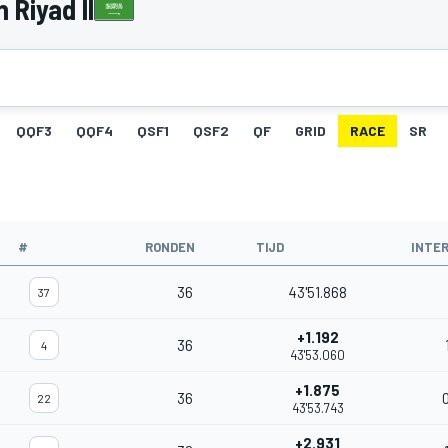
 Riyad II
QQF3
QQF4
QSF1
QSF2
QF
GRID
RACE
SR
#
RONDEN
TIJD
INTE
36
43'51.868
37
+1.192
36
4
43'53.060
+1.875
36
22
43'53.743
+2.931