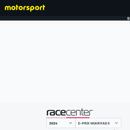
S
FORMULE 1
gepresenteerd door
E-PRIX VAN RIYAD II