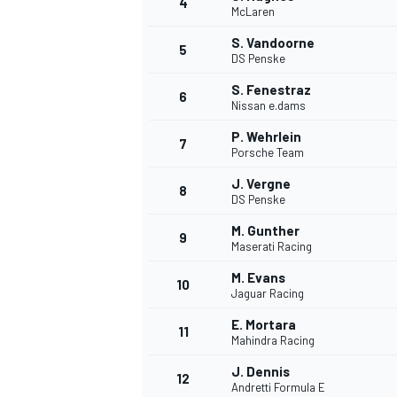
4
McLaren
S. Vandoorne
5
DS Penske
INDYCAR
S. Fenestraz
6
Nissan e.dams
P. Wehrlein
7
Porsche Team
J. Vergne
8
DS Penske
M. Gunther
9
Maserati Racing
M. Evans
10
Jaguar Racing
E. Mortara
11
WEC
DTM
Mahindra Racing
J. Dennis
12
Andretti Formula E