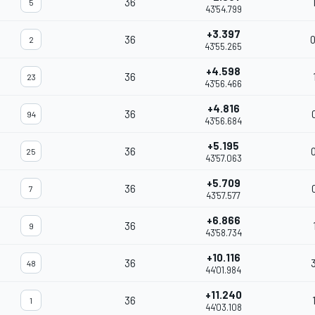
36
5
43'54.799
+3.397
36
2
43'55.265
+4.598
36
23
43'56.466
+4.816
36
94
43'56.684
+5.195
36
25
43'57.063
+5.709
36
7
43'57.577
+6.866
36
9
43'58.734
+10.116
36
48
44'01.984
+11.240
36
1
44'03.108