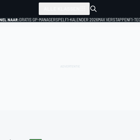
ALLE KLASSEN
NEL NAAR:
GRATIS GP-MANAGERSPEL
F1-KALENDER 2026
MAX VERSTAPPEN
F1-TE