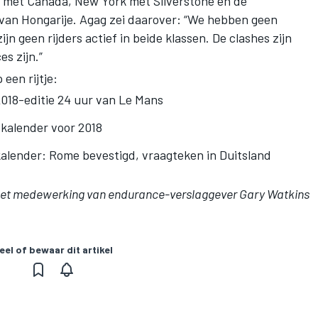
 met Canada, New York met Silverstone en de
 van Hongarije. Agag zei daarover: “We hebben geen
n geen rijders actief in beide klassen. De clashes zijn
s zijn.”
een rijtje:
2018-editie 24 uur van Le Mans
-kalender voor 2018
kalender: Rome bevestigd, vraagteken in Duitsland
et medewerking van endurance-verslaggever Gary Watkins
eel of bewaar dit artikel