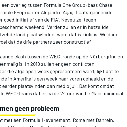
s een overleg tussen Formula One Group-baas Chase
rmule E-oprichter Alejandro Agag. Laatstgenoemde
 goed initiatief van de FIA’. Neveu zei tegen
 beschermd weekend. Verder zullen er in hetzelfde
elfde land plaatsvinden, want dat is zinloos. We doen
voel dat de drie partners zeer constructief
aande clash tussen de WEC-ronde op de Nürburgring en
malig is. In 2018 zullen er geen conflicten
er die afgelopen week gepresenteerd werd, lijkt dat te
de in Amerika is een week naar voren gehaald en de
 eerder plaatsvinden dan medio juli. Dat komt omdat
de WEC-teams dat er na de 24 uur van Le Mans minimaal
ormen geen probleem
sht met een Formule 1-evenement: Rome met Bahrein,