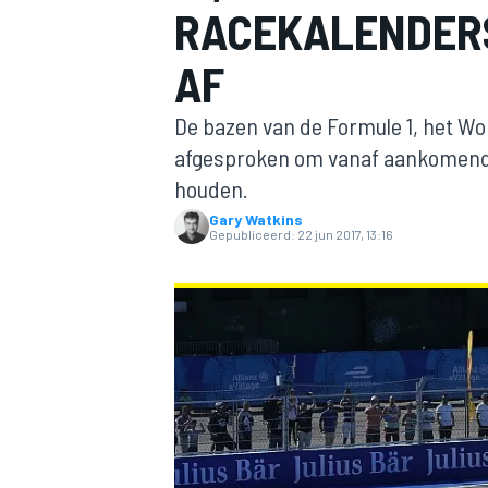
RACEKALENDER
AF
De bazen van de Formule 1, het W
afgesproken om vanaf aankomend 
houden.
Gary Watkins
MOTOGP
Gepubliceerd:
22 jun 2017, 13:16