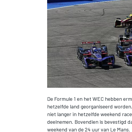
INDYCAR
De Formule 1 en het WEC hebben erme
hetzelfde land georganiseerd worden
WEC
DTM
niet langer in hetzelfde weekend rac
deelnemen. Bovendien is bevestigd da
weekend van de 24 uur van Le Mans.