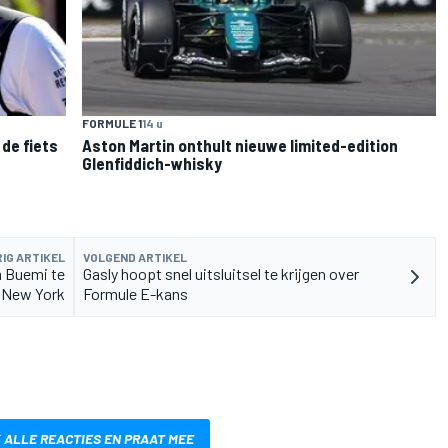
FORMULE 1
14 u
de fiets
Aston Martin onthult nieuwe limited-edition
Glenfiddich-whisky
IG ARTIKEL
VOLGEND ARTIKEL
 Buemi te
Gasly hoopt snel uitsluitsel te krijgen over
x New York
Formule E-kans
 ALLE REACTIES EN PRAAT MEE