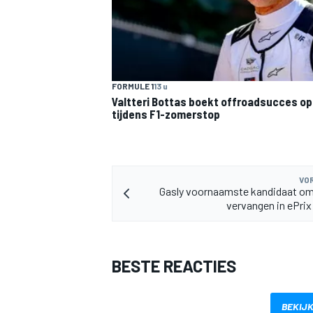
FORMULE 1
13 u
Valtteri Bottas boekt offroadsucces op 
tijdens F1-zomerstop
MEER RACEKLASSEN
VOR
Gasly voornaamste kandidaat om
vervangen in ePri
BESTE REACTIES
BEKIJK