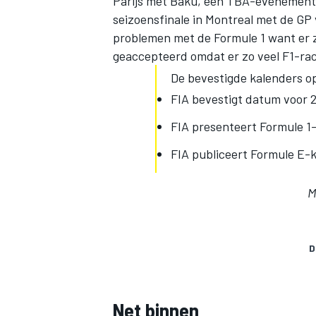
Parijs met Baku, een TBA-evenement
seizoensfinale in Montreal met de GP
problemen met de Formule 1 want er zij
geaccepteerd omdat er zo veel F1-race
De bevestigde kalenders op 
FIA bevestigt datum voor 
FIA presenteert Formule 1
FIA publiceert Formule E-
M
D
Net binnen