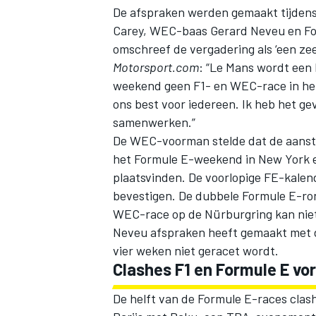
De afspraken werden gemaakt tijden
Carey, WEC-baas Gerard Neveu en Fo
omschreef de vergadering als ‘een zeer
Motorsport.com
: “Le Mans wordt een
weekend geen F1- en WEC-race in hetz
ons best voor iedereen. Ik heb het ge
samenwerken.”
De WEC-voorman stelde dat de aanst
het Formule E-weekend in New York een
plaatsvinden. De voorlopige FE-kalend
bevestigen. De dubbele Formule E-ron
WEC-race op de Nürburgring kan niet
Neveu afspraken heeft gemaakt met 
vier weken niet geracet wordt.
Clashes F1 en Formule E v
De helft van de Formule E-races cla