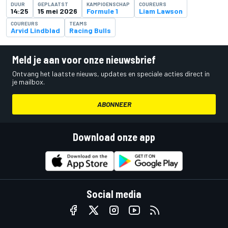
DUUR
GEPLAATST
KAMPIOENSCHAP
COUREURS
14:25
15 mei 2026
Formule 1
Liam Lawson
COUREURS
TEAMS
Arvid Lindblad
Racing Bulls
Meld je aan voor onze nieuwsbrief
Ontvang het laatste nieuws, updates en speciale acties direct in
je mailbox.
ABONNEER
Download onze app
Social media