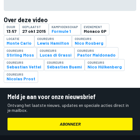
Over deze video
DUUR
GEPLAATST
KAMPIOENSCHAP
EVENEMENT
13:57
27 okt 2015
Formule 1
Monaco GP
LOCATIE
COUREURS
COUREURS
Monte Carlo
Lewis Hamilton
Nico Rosberg
COUREURS
COUREURS
COUREURS
Stirling Moss
Lucas di Grassi
Pastor Maldonado
COUREURS
COUREURS
COUREURS
Sebastian Vettel
Sébastien Buemi
Nico Hülkenberg
COUREURS
Nicolas Prost
Meld je aan voor onze nieuwsbrief
Ontvang het laatste nieuws, updates en speciale acties direct in
je mailbox.
ABONNEER