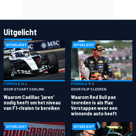
Uitgelicht
UITGELICHT
UITGELICHT
FORMULE 1
4 u
FORMULE 1
7 d
DOOR STUART CODLING
DOOR FILIP CLEEREN
Waarom Cadillac 'jaren'
Waarom Red Bull pas
nodig heeft om het niveau
tevreden is als Max
van F1-rivalen te bereiken
Verstappen weer een
winnende auto heeft
UITGELICHT
UITGELICHT