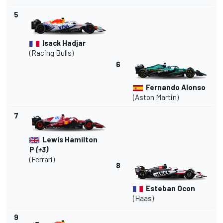
5
Isack Hadjar
(
Racing Bulls
)
6
Fernando Alonso
(Aston Martin)
7
Lewis Hamilton
P
(+3)
(Ferrari)
8
Esteban Ocon
(Haas)
9