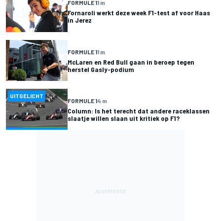
FORMULE 1
1 m
Fornaroli werkt deze week F1-test af voor Haas
in Jerez
FORMULE 1
1 m
McLaren en Red Bull gaan in beroep tegen
herstel Gasly-podium
UITGELICHT
FORMULE 1
4 m
Column: Is het terecht dat andere raceklassen
slaatje willen slaan uit kritiek op F1?