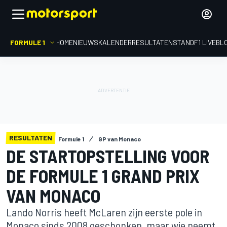
FORMULE 1
HOME
NIEUWS
KALENDER
RESULTATEN
STAND
F1 LIVEBL
RESULTATEN
Formule 1
GP van Monaco
DE STARTOPSTELLING VOOR
DE FORMULE 1 GRAND PRIX
VAN MONACO
Lando Norris heeft McLaren zijn eerste pole in
Monaco sinds 2008 geschonken, maar wie neemt