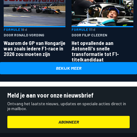
FORMULE 1
8 d
FORMULE 1
11 d
DOOR RONALD VORDING
DOOR FILIP CLEEREN
Waarom de GP van Hongarije
Het opvallende aan
was zoals iedere F1-race in
Antonelli's snelle
2026 zou moeten zijn
transformatie tot F1-
titelkandidaat
BEKIJK MEER
Meld je aan voor onze nieuwsbrief
Ontvang het laatste nieuws, updates en speciale acties direct in
je mailbox.
ABONNEER