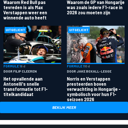
Waarom Red Bull pas
Waarom de GP van Hongarije
tevreden is als Max
was zoals iedere F1-race in
Verstappen weer een
2026 zou moeten zijn
winnende auto heeft
UITGELICHT
UITGELICHT
FORMULE 1
9 d
FORMULE 1
10 d
DOOR FILIP CLEEREN
DOOR JAKE BOXALL-LEGGE
Het opvallende aan
Norris en Verstappen
Antonelli's snelle
presteerden boven
transformatie tot F1-
verwachting in Hongarije -
titelkandidaat
symbolisch voor hun F1-
seizoen 2026
BEKIJK MEER