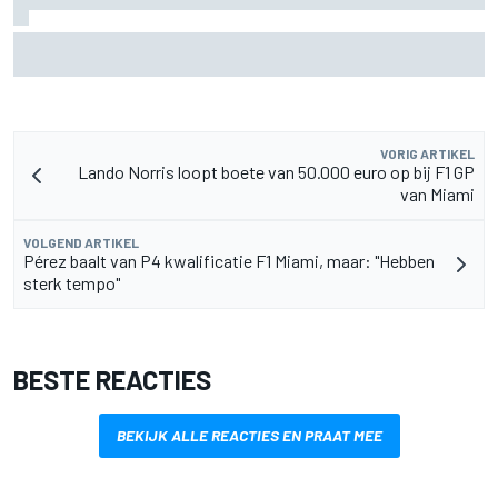
MotoGP Grand Prix van Groot-Brittannië 2026: tijden,
uitzending en meer
VORIG ARTIKEL
Lando Norris loopt boete van 50.000 euro op bij F1 GP
van Miami
VOLGEND ARTIKEL
Pérez baalt van P4 kwalificatie F1 Miami, maar: "Hebben
sterk tempo"
BESTE REACTIES
BEKIJK ALLE REACTIES EN PRAAT MEE