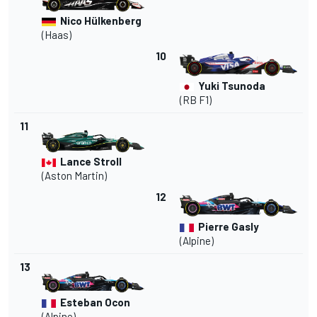
Nico Hülkenberg
(Haas)
10
Yuki Tsunoda
(RB F1)
11
Lance Stroll
(Aston Martin)
12
Pierre Gasly
(
Alpine
)
13
Esteban Ocon
(Alpine)