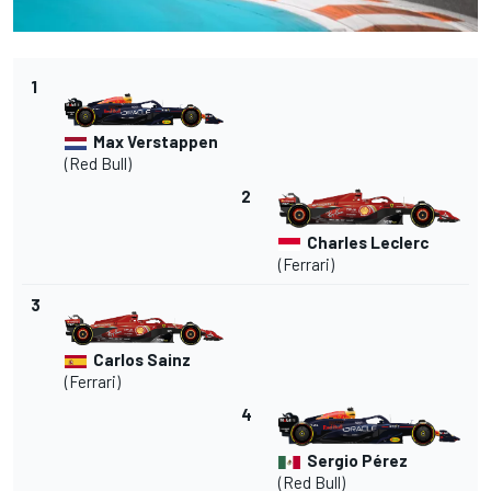
1
Max Verstappen
(Red Bull)
2
Charles Leclerc
(
Ferrari
)
3
Carlos Sainz
(Ferrari)
4
Sergio Pérez
(Red Bull)