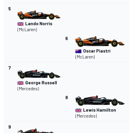
5
Lando Norris
(
McLaren
)
6
Oscar Piastri
(McLaren)
7
George Russell
(
Mercedes
)
8
Lewis Hamilton
(Mercedes)
9