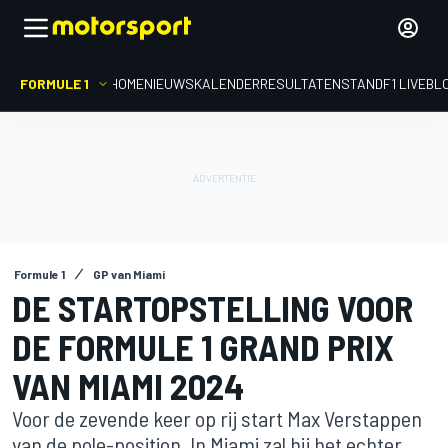
FORMULE 1
HOME
NIEUWS
KALENDER
RESULTATEN
STAND
F1 LIVEBL
Formule 1
GP van Miami
DE STARTOPSTELLING VOOR
DE FORMULE 1 GRAND PRIX
VAN MIAMI 2024
Voor de zevende keer op rij start Max Verstappen
van de pole-position. In Miami zal hij het echter