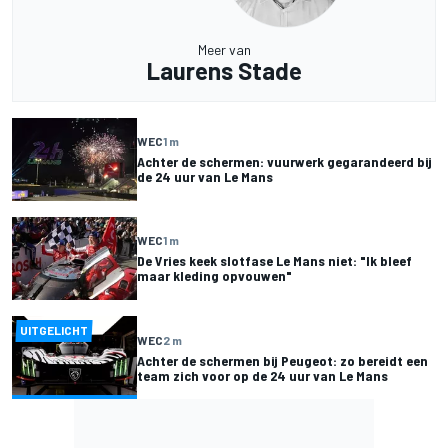
Meer van
Laurens Stade
WEC
1 m
Achter de schermen: vuurwerk gegarandeerd bij
de 24 uur van Le Mans
WEC
1 m
De Vries keek slotfase Le Mans niet: "Ik bleef
maar kleding opvouwen"
UITGELICHT
WEC
2 m
Achter de schermen bij Peugeot: zo bereidt een
team zich voor op de 24 uur van Le Mans