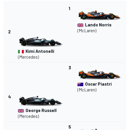
1
Lando Norris
(
McLaren
)
2
Kimi Antonelli
(
Mercedes
)
3
Oscar Piastri
(McLaren)
4
George Russell
(Mercedes)
5