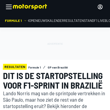
FORMULE 1
HOME
NIEUWS
KALENDER
RESULTATEN
STAND
F1 LIVEBL
RESULTATEN
Formule 1
GP van Brazilië
DIT IS DE STARTOPSTELLING
VOOR F1-SPRINT IN BRAZILIË
Lando Norris mag van de sprintpole vertrekken in
São Paulo, maar hoe ziet de rest van de
startopstelling eruit? Bekijk hieronder de