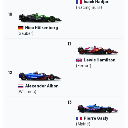
Isack Hadjar
(
Racing Bulls
)
10
Nico Hülkenberg
(
Sauber
)
11
Lewis Hamilton
(Ferrari)
12
Alexander Albon
(
Williams
)
13
Pierre Gasly
(
Alpine
)