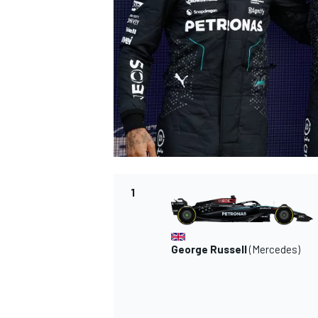
INDYCAR
1
George Russell
(
Mercedes
)
WEC
DTM