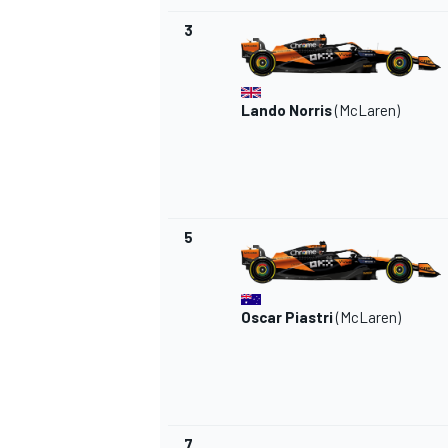
3
Lando Norris
(
McLaren
)
5
Oscar Piastri
(McLaren)
7