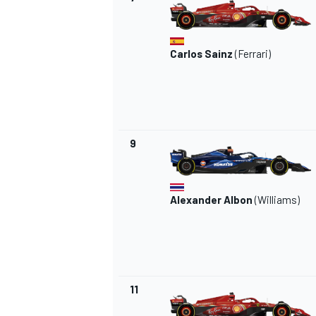
Carlos Sainz
(
Ferrari
)
9
Alexander Albon
(
Williams
)
11