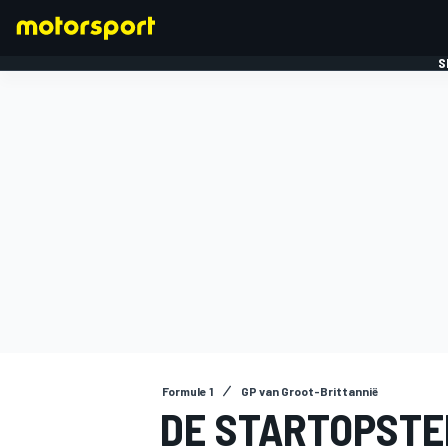
S
FORMULE 1
Formule 1
GP van Groot-Brittannië
DE STARTOPSTEL