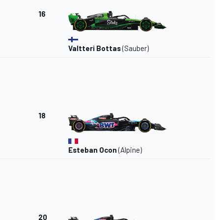
16
Valtteri Bottas
(Sauber)
18
Esteban Ocon
(
Alpine
)
20