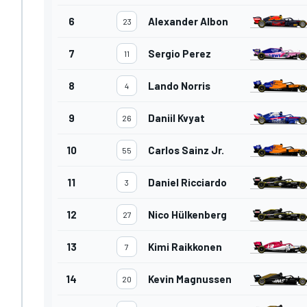
6
Alexander Albon
23
7
Sergio Perez
11
8
Lando Norris
4
9
Daniil Kvyat
26
10
Carlos Sainz Jr.
55
11
Daniel Ricciardo
3
12
Nico Hülkenberg
27
13
Kimi Raikkonen
7
14
Kevin Magnussen
20