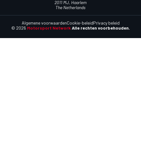
2011 MJ, Haarlem
The Netherlands
Algemene voorwaarden
Cookie-beleid
Privacy beleid
© 2026
Motorsport Network
Alle rechten voorbehouden.