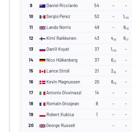
9
Daniel Ricciardo
54
-
-
10
Sergio Perez
52
-
1
/10
11
Lando Norris
49
-
8
/6
12
Kimi Raikkonen
43
4
6
/8
/7
13
Daniil Kvyat
37
1
-
/10
14
Nico Hülkenberg
37
6
-
/7
15
Lance Stroll
21
2
-
/9
16
Kevin Magnussen
20
8
-
/6
17
Antonio Giovinazzi
14
-
-
18
Romain Grosjean
8
-
-
19
Robert Kubica
1
-
-
20
George Russell
-
-