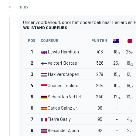
11:07
Onder voorbehoud, door het onderzoek naar Leclerc en Ferra
WK-STAND COUREURS
POS
COUREUR
PUNTEN
1
Lewis Hamilton
413
18
25
/2
/1
2
Valtteri Bottas
326
26
18
/1
/2
3
Max Verstappen
278
15
12
/3
/4
4
Charles Leclerc
264
10
16
/5
/3
5
Sebastian Vettel
240
12
10
/4
/5
6
Carlos Sainz Jr.
96
-
-
7
Pierre Gasly
95
-
4
/8
8
Alexander Albon
92
-
2
/9