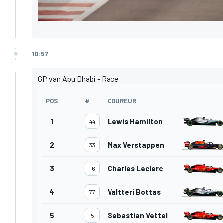
10:57
GP van Abu Dhabi - Race
POS
#
COUREUR
1
Lewis Hamilton
44
2
Max Verstappen
33
3
Charles Leclerc
16
4
Valtteri Bottas
77
5
Sebastian Vettel
5