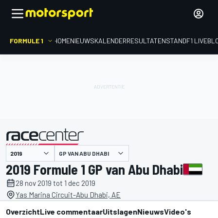
FORMULE 1
HOME
NIEUWS
KALENDER
RESULTATEN
STAND
F1 LIVEBL
gepresenteerd door
GP VAN ABU DHABI
2019 Formule 1 GP van Abu Dhabi
28 nov 2019 tot 1 dec 2019
Yas Marina Circuit-Abu Dhabi, AE
Overzicht
Live commentaar
Uitslagen
Nieuws
Video's