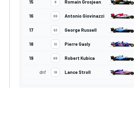
15
Romain Grosjean
8
16
Antonio Giovinazzi
99
17
George Russell
63
18
Pierre Gasly
10
19
Robert Kubica
88
dnf
Lance Stroll
18