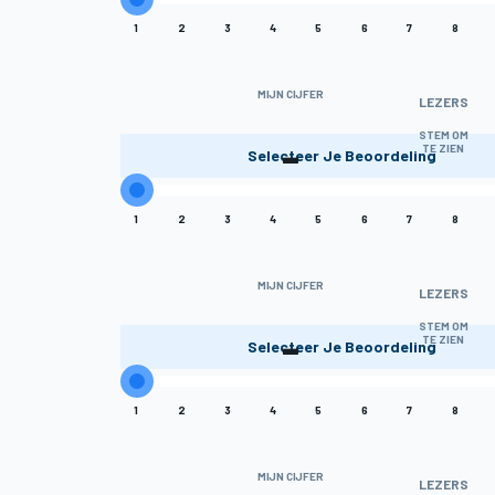
1
2
3
4
5
6
7
8
MIJN CIJFER
LEZERS
-
STEM OM
TE ZIEN
Selecteer Je Beoordeling
1
2
3
4
5
6
7
8
MIJN CIJFER
LEZERS
-
STEM OM
TE ZIEN
Selecteer Je Beoordeling
1
2
3
4
5
6
7
8
MIJN CIJFER
LEZERS