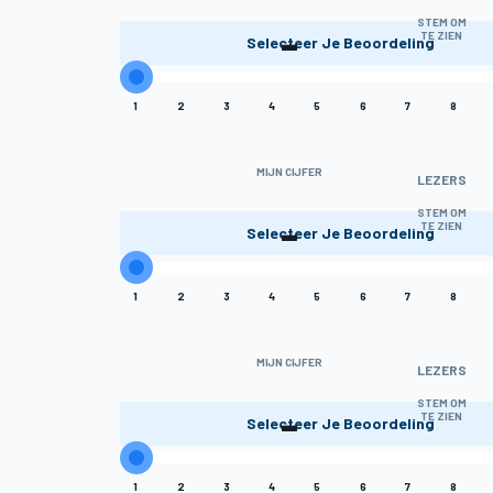
-
STEM OM
TE ZIEN
Selecteer Je Beoordeling
1
2
3
4
5
6
7
8
MIJN CIJFER
LEZERS
-
STEM OM
TE ZIEN
Selecteer Je Beoordeling
1
2
3
4
5
6
7
8
MIJN CIJFER
LEZERS
-
STEM OM
TE ZIEN
Selecteer Je Beoordeling
1
2
3
4
5
6
7
8