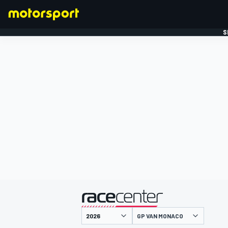
S
FORMULE 1
gepresenteerd door
GP VAN MONACO