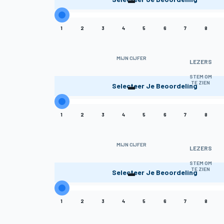
1
2
3
4
5
6
7
8
MIJN CIJFER
LEZERS
-
STEM OM
TE ZIEN
Selecteer Je Beoordeling
1
2
3
4
5
6
7
8
MIJN CIJFER
LEZERS
-
STEM OM
TE ZIEN
Selecteer Je Beoordeling
1
2
3
4
5
6
7
8