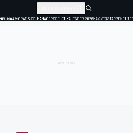
ALLE KLASSEN
NEL NAAR:
GRATIS GP-MANAGERSPEL
F1-KALENDER 2026
MAX VERSTAPPEN
F1-TE