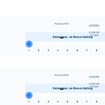
MIJN CIJFER
LEZERS
-
STEM OM
TE ZIEN
Selecteer Je Beoordeling
1
2
3
4
5
6
7
8
MIJN CIJFER
LEZERS
-
STEM OM
TE ZIEN
Selecteer Je Beoordeling
1
2
3
4
5
6
7
8