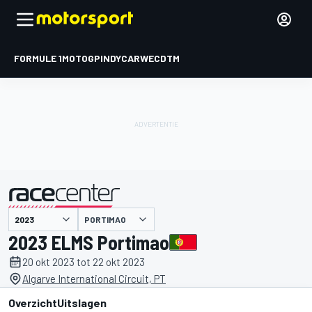
FORMULE 1
MOTOGP
INDYCAR
WEC
DTM
PORTIMAO
gepresenteerd door
2023 ELMS Portimao
20 okt 2023 tot 22 okt 2023
Algarve International Circuit, PT
Overzicht
Uitslagen