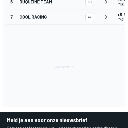
6
DUQUEINE TEAM
8
30
1'38.9
+5.9
7
COOL RACING
8
47
1'42.0
Meld je aan voor onze nieuwsbrief
Ontvang het laatste nieuws, updates en speciale acties direct in