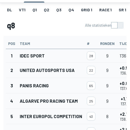
DL
VT1
Q1
Q2
Q3
Q4
GRID 1
RACE 1
SR 1
q8
Alle statistieken
POS
TEAM
#
RONDEN
TIJD
1
IDEC SPORT
9
1'36.1
28
+0.5
2
UNITED AUTOSPORTS USA
9
22
1'36.7
+0.8
3
PANIS RACING
9
65
1'37.0
+1.1
4
ALGARVE PRO RACING TEAM
9
25
1'37.2
+2.1
5
INTER EUROPOL COMPETITION
8
43
1'38.3
+2.8