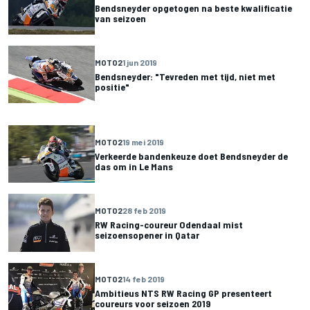
Bendsneyder opgetogen na beste kwalificatie
van seizoen
MOTO2
1 jun 2019
Bendsneyder: "Tevreden met tijd, niet met
positie"
MOTO2
19 mei 2019
Verkeerde bandenkeuze doet Bendsneyder de
das om in Le Mans
MOTO2
28 feb 2019
RW Racing-coureur Odendaal mist
seizoensopener in Qatar
MOTO2
14 feb 2019
Ambitieus NTS RW Racing GP presenteert
coureurs voor seizoen 2019