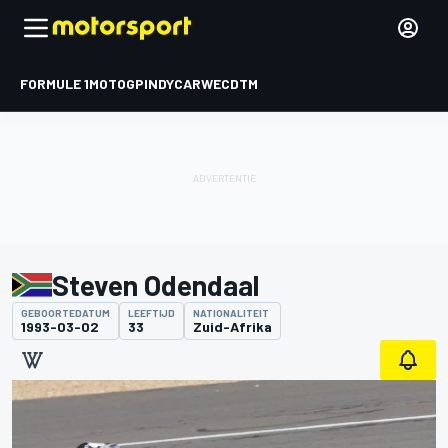
FORMULE 1
MOTOGP
INDYCAR
WEC
DTM
Steven Odendaal
GEBOORTEDATUM
LEEFTIJD
NATIONALITEIT
1993-03-02
33
Zuid-Afrika