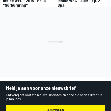
Inside WEC - 2015 - Ep. 4
Inside WEC - 2015 - Ep. 2 -
"Nürburgring"
Spa
Meld je aan voor onze nieuwsbrief
Ontvang het laatste nieuws, updates en speciale acties direct in
je mailbox.
ABONNEER