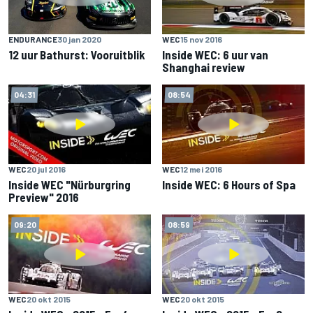
WEC
15 nov 2016
ENDURANCE
30 jan 2020
Inside WEC: 6 uur van
12 uur Bathurst: Vooruitblik
Shanghai review
04:31
08:54
WEC
20 jul 2016
WEC
12 mei 2016
Inside WEC "Nürburgring
Inside WEC: 6 Hours of Spa
Preview" 2016
09:20
08:59
WEC
20 okt 2015
WEC
20 okt 2015