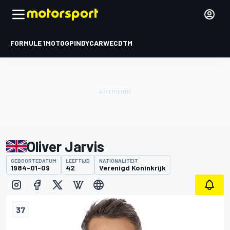
FORMULE 1
MOTOGP
INDYCAR
WEC
DTM
Oliver Jarvis
GEBOORTEDATUM
LEEFTIJD
NATIONALITEIT
1984-01-09
42
Verenigd Koninkrijk
37