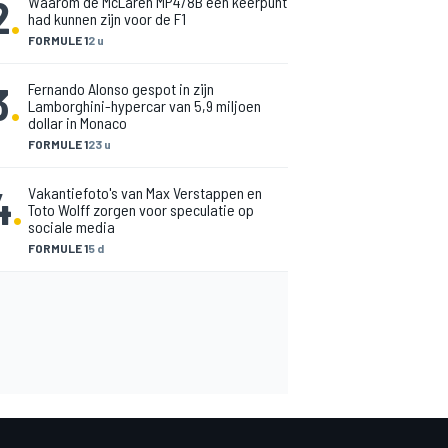
2
.
Waarom de McLaren MP4/8B een keerpunt
had kunnen zijn voor de F1
FORMULE 1
2 u
3
.
Fernando Alonso gespot in zijn
Lamborghini-hypercar van 5,9 miljoen
dollar in Monaco
FORMULE 1
23 u
4
.
Vakantiefoto's van Max Verstappen en
Toto Wolff zorgen voor speculatie op
sociale media
FORMULE 1
5 d