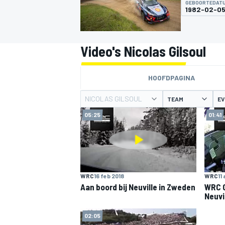
GEBOORTEDAT
1982-02-0
Video's Nicolas Gilsoul
HOOFDPAGINA
NICOLAS GILSOUL
TEAM
E
MOTOGP
05:25
01:41
WRC
16 feb 2018
WRC
11
Aan boord bij Neuville in Zweden
WRC C
Neuvi
02:05