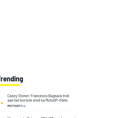
Trending
1
.
Casey Stoner: Francesco Bagnaia trok
aan het kortste eind na MotoGP-titels
MOTOGP
21 u