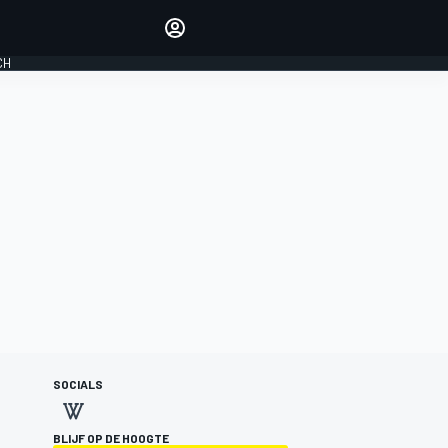
Laat je horen met de
reactiemodule
CH
LOGIN
EDITIE
NEDERLAND
SOCIALS
BLIJF OP DE HOOGTE