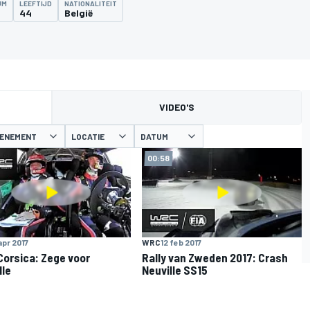
UM
LEEFTIJD
NATIONALITEIT
5
44
België
VIDEO'S
VENEMENT
LOCATIE
DATUM
00:58
 apr 2017
WRC
12 feb 2017
orsica: Zege voor
Rally van Zweden 2017: Crash
lle
Neuville SS15