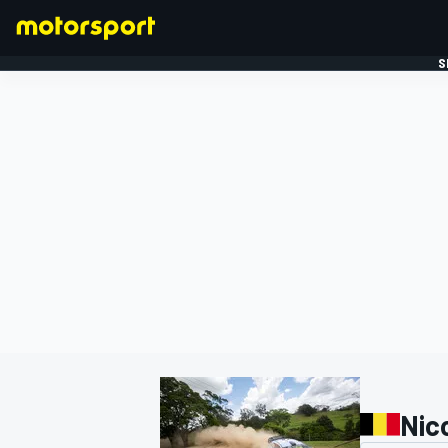
S
FORMULE 1
Nico