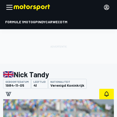
FORMULE 1
MOTOGP
INDYCAR
WEC
DTM
Nick Tandy
GEBOORTEDATUM
LEEFTIJD
NATIONALITEIT
1984-11-05
41
Verenigd Koninkrijk