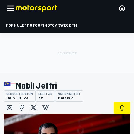
FORMULE 1
MOTOGP
INDYCAR
WEC
DTM
Nabil Jeffri
GEBOORTEDATUM
LEEFTIJD
NATIONALITEIT
1993-10-24
32
Maleisië