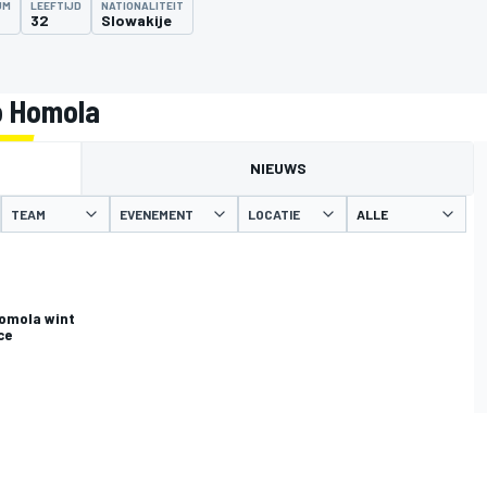
UM
LEEFTIJD
NATIONALITEIT
32
Slowakije
o Homola
NIEUWS
TEAM
EVENEMENT
LOCATIE
Homola wint
ce