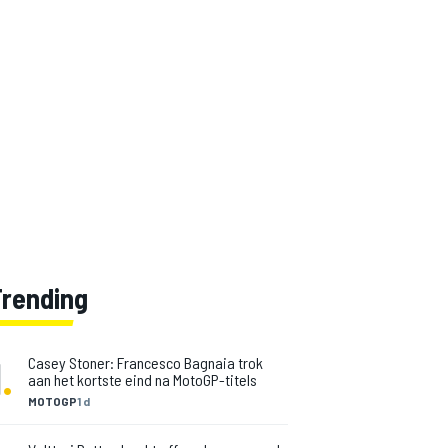
Trending
1
.
Casey Stoner: Francesco Bagnaia trok
aan het kortste eind na MotoGP-titels
MOTOGP
1 d