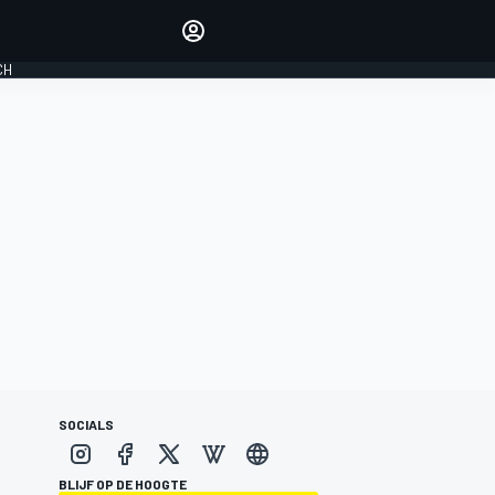
Laat je horen met de
reactiemodule
CH
LOGIN
EDITIE
NEDERLAND
SOCIALS
BLIJF OP DE HOOGTE