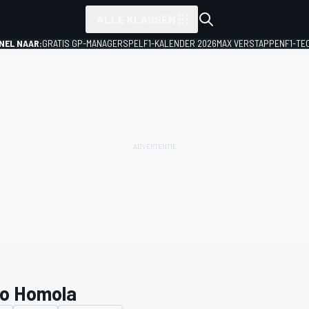
ALLE KLASSEN
NEL NAAR:
GRATIS GP-MANAGERSPEL
F1-KALENDER 2026
MAX VERSTAPPEN
F1-TE
o Homola