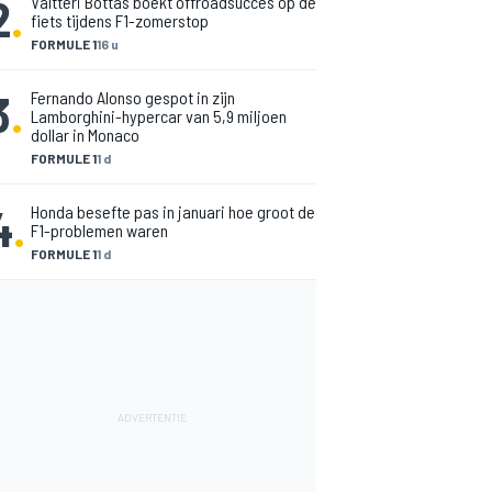
2
.
Valtteri Bottas boekt offroadsucces op de
fiets tijdens F1-zomerstop
FORMULE 1
16 u
3
.
Fernando Alonso gespot in zijn
Lamborghini-hypercar van 5,9 miljoen
dollar in Monaco
FORMULE 1
1 d
4
.
Honda besefte pas in januari hoe groot de
F1-problemen waren
FORMULE 1
1 d