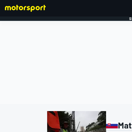
S
FORMULE 1
Mat