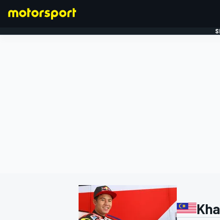
S
FORMULE 1
Kha