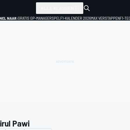
ALLE KLASSEN
NEL NAAR:
GRATIS GP-MANAGERSPEL
F1-KALENDER 2026
MAX VERSTAPPEN
F1-TE
irul Pawi