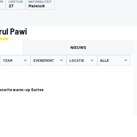
UM
LEEFTIJD
NATIONALITEIT
27
Maleisië
rul Pawi
NIEUWS
TEAM
EVENEMENT
LOCATIE
tsnatte warm-up Duitse