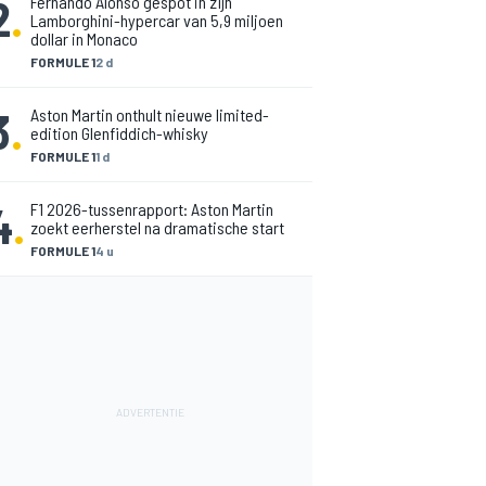
2
.
Fernando Alonso gespot in zijn
Lamborghini-hypercar van 5,9 miljoen
dollar in Monaco
FORMULE 1
2 d
3
.
Aston Martin onthult nieuwe limited-
edition Glenfiddich-whisky
FORMULE 1
1 d
4
.
F1 2026-tussenrapport: Aston Martin
zoekt eerherstel na dramatische start
FORMULE 1
4 u