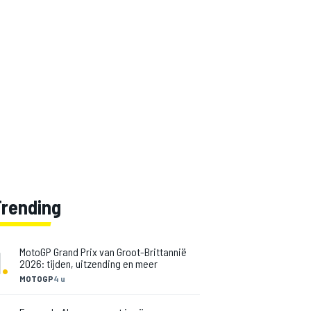
Trending
1
.
MotoGP Grand Prix van Groot-Brittannië
2026: tijden, uitzending en meer
MOTOGP
4 u