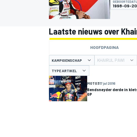
GEBOORTEDAT
1998-09-20
Laatste nieuws over Khai
HOOFDPAGINA
KHAIRUL PAWI
KAMPIOENSCHAP
MOTOGP
TYPE ARTIKEL
MOTO3
17 jul 2016
Bendsneyder derde in kle
GP