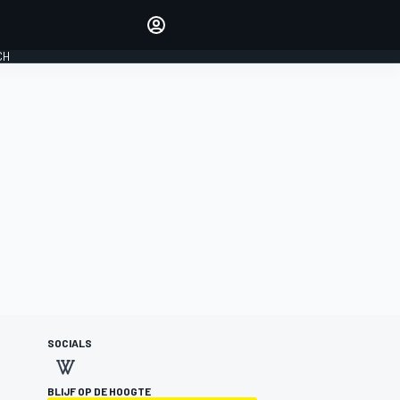
Laat je horen met de
reactiemodule
CH
LOGIN
EDITIE
NEDERLAND
SOCIALS
BLIJF OP DE HOOGTE