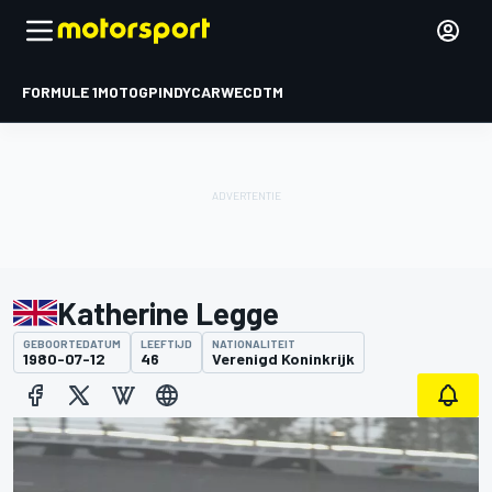
FORMULE 1
MOTOGP
INDYCAR
WEC
DTM
Katherine Legge
GEBOORTEDATUM
LEEFTIJD
NATIONALITEIT
1980-07-12
46
Verenigd Koninkrijk