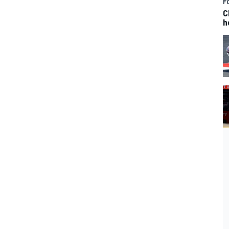
F
C
h