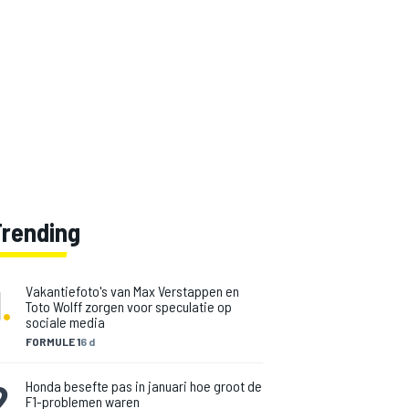
Trending
1
.
Vakantiefoto's van Max Verstappen en
Toto Wolff zorgen voor speculatie op
sociale media
FORMULE 1
6 d
2
.
Honda besefte pas in januari hoe groot de
F1-problemen waren