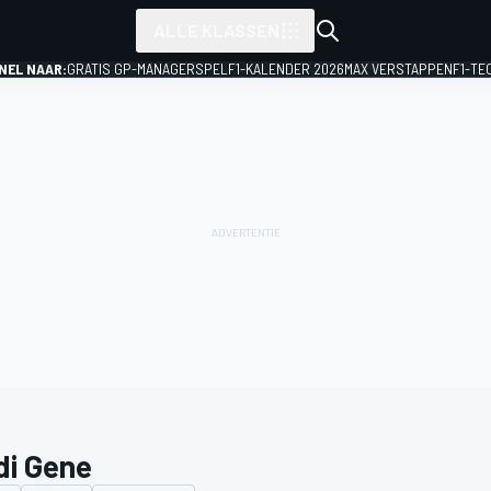
ALLE KLASSEN
NEL NAAR:
GRATIS GP-MANAGERSPEL
F1-KALENDER 2026
MAX VERSTAPPEN
F1-TE
di Gene