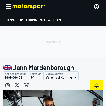
FORMULE 1
MOTOGP
INDYCAR
WEC
DTM
Jann Mardenborough
GEBOORTEDATUM
LEEFTIJD
NATIONALITEIT
1991-09-09
34
Verenigd Koninkrijk