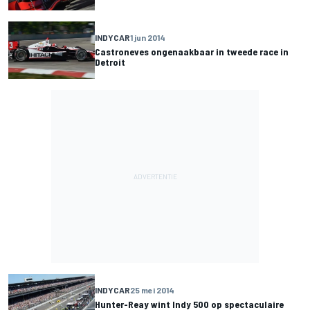
INDYCAR
1 jun 2014
Castroneves ongenaakbaar in tweede race in
Detroit
INDYCAR
25 mei 2014
Hunter-Reay wint Indy 500 op spectaculaire