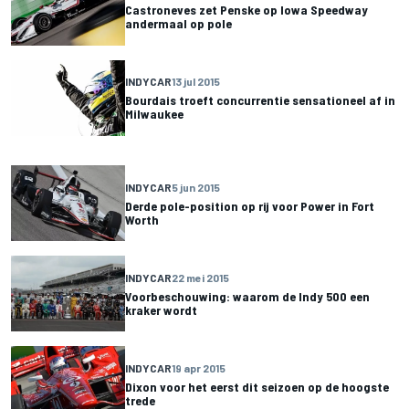
Castroneves zet Penske op Iowa Speedway
andermaal op pole
INDYCAR
13 jul 2015
Bourdais troeft concurrentie sensationeel af in
Milwaukee
INDYCAR
5 jun 2015
Derde pole-position op rij voor Power in Fort
Worth
INDYCAR
22 mei 2015
Voorbeschouwing: waarom de Indy 500 een
kraker wordt
INDYCAR
19 apr 2015
Dixon voor het eerst dit seizoen op de hoogste
trede