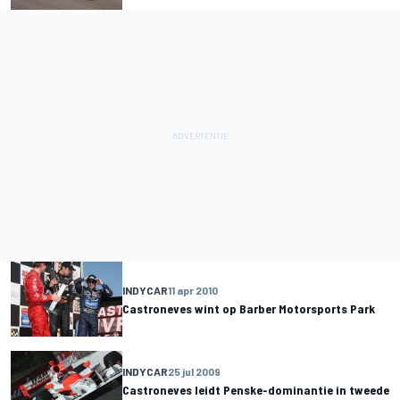
INDYCAR
11 apr 2010
Castroneves wint op Barber Motorsports Park
INDYCAR
25 jul 2009
Castroneves leidt Penske-dominantie in tweede