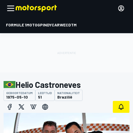
FORMULE 1
MOTOGP
INDYCAR
WEC
DTM
Helio Castroneves
GEBOORTEDATUM
LEEFTIJD
NATIONALITEIT
1975-05-10
51
Brazilië