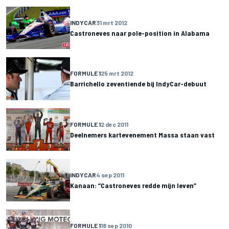
INDYCAR
31 mrt 2012
Castroneves naar pole-position in Alabama
FORMULE 1
25 mrt 2012
Barrichello zeventiende bij IndyCar-debuut
FORMULE 1
2 dec 2011
Deelnemers kartevenement Massa staan vast
INDYCAR
4 sep 2011
Kanaan: “Castroneves redde mijn leven”
FORMULE 1
18 sep 2010