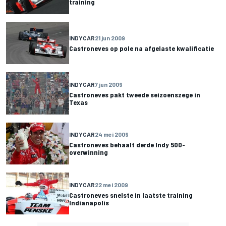
training
INDYCAR
21 jun 2009
Castroneves op pole na afgelaste kwalificatie
INDYCAR
7 jun 2009
Castroneves pakt tweede seizoenszege in
Texas
INDYCAR
24 mei 2009
Castroneves behaalt derde Indy 500-
overwinning
INDYCAR
22 mei 2009
Castroneves snelste in laatste training
Indianapolis