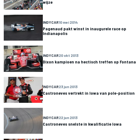
wijze
INDYCAR
10 mei 2014
Pagenaud pakt winst in inaugurele race op
Indianapolis
INDYCAR
20 okt 2013
Dixon kampioen na hectisch treffen op Fontana
INDYCAR
23 jun 2013
Castroneves vertrekt in Iowa van pole-position
INDYCAR
22 jun 2013
Castroneves snelste in kwalificatie Iowa