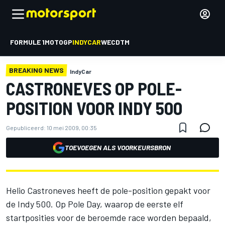
FORMULE 1
MOTOGP
INDYCAR
WEC
DTM
BREAKING NEWS
IndyCar
CASTRONEVES OP POLE-
POSITION VOOR INDY 500
Gepubliceerd:
10 mei 2009, 00:35
TOEVOEGEN ALS VOORKEURSBRON
Helio Castroneves heeft de pole-position gepakt voor
de Indy 500. Op Pole Day, waarop de eerste elf
startposities voor de beroemde race worden bepaald,