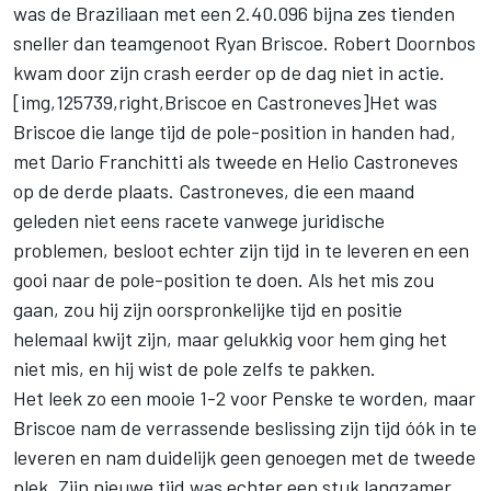
was de Braziliaan met een 2.40.096 bijna zes tienden
sneller dan teamgenoot Ryan Briscoe. Robert Doornbos
kwam door zijn crash eerder op de dag niet in actie.
[img,125739,right,Briscoe en Castroneves]Het was
Briscoe die lange tijd de pole-position in handen had,
met Dario Franchitti als tweede en Helio Castroneves
op de derde plaats. Castroneves, die een maand
geleden niet eens racete vanwege juridische
problemen, besloot echter zijn tijd in te leveren en een
gooi naar de pole-position te doen. Als het mis zou
gaan, zou hij zijn oorspronkelijke tijd en positie
helemaal kwijt zijn, maar gelukkig voor hem ging het
niet mis, en hij wist de pole zelfs te pakken.
Het leek zo een mooie 1-2 voor Penske te worden, maar
Briscoe nam de verrassende beslissing zijn tijd óók in te
leveren en nam duidelijk geen genoegen met de tweede
plek. Zijn nieuwe tijd was echter een stuk langzamer