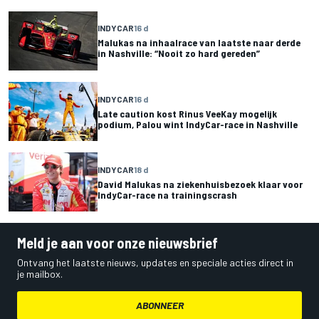
INDYCAR
16 d
Malukas na inhaalrace van laatste naar derde
in Nashville: “Nooit zo hard gereden”
INDYCAR
16 d
Late caution kost Rinus VeeKay mogelijk
podium, Palou wint IndyCar-race in Nashville
INDYCAR
18 d
David Malukas na ziekenhuisbezoek klaar voor
IndyCar-race na trainingscrash
Meld je aan voor onze nieuwsbrief
Ontvang het laatste nieuws, updates en speciale acties direct in
je mailbox.
ABONNEER