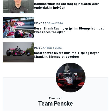
Malukas vindt na ontslag bij McLaren weer
onderdak in IndyCar
INDYCAR
30 mei 2024
Meyer Shank Racing grijpt in: Blomqvist moet
twee races toekijken
INDYCAR
11 aug 2023
Castroneves levert fulltime-zitje bij Meyer
Shank in, Blomqvist opvolger
Meer van
Team Penske