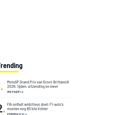
Trending
1
.
MotoGP Grand Prix van Groot-Brittannië
2026: tijden, uitzending en meer
MOTOGP
1 d
2
.
FIA onthult ambitieus doel: F1-auto's
moeten nog 80 kilo lichter
FORMULE 1
4 u