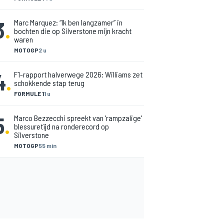
3
.
Marc Marquez: “Ik ben langzamer” in
bochten die op Silverstone mijn kracht
waren
MOTOGP
2 u
4
.
F1-rapport halverwege 2026: Williams zet
schokkende stap terug
FORMULE 1
1 u
5
.
Marco Bezzecchi spreekt van 'rampzalige'
blessuretijd na ronderecord op
Silverstone
MOTOGP
55 min