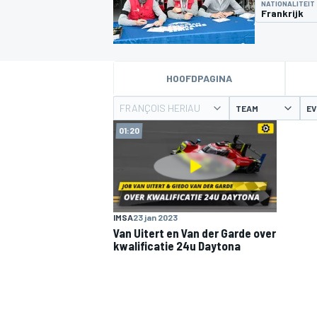
NATIONALITEIT
Frankrijk
HOOFDPAGINA
FRANÇOIS HERIAU
TEAM
E
01:20
MOTOGP
IMSA
23 jan 2023
Van Uitert en Van der Garde over
kwalificatie 24u Daytona