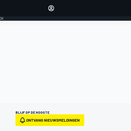
Laat je horen met de
reactiemodule
CH
LOGIN
EDITIE
NEDERLAND
BLIJF OP DE HOOGTE
ONTVANG NIEUWSMELDINGEN