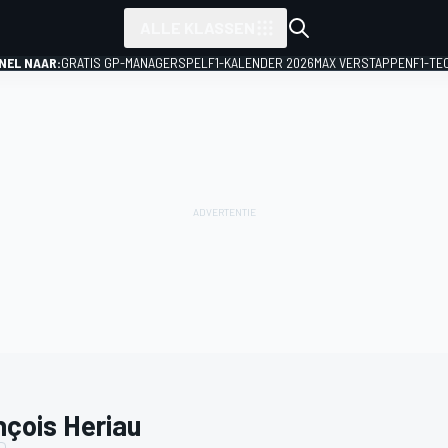
ALLE KLASSEN
NEL NAAR:
GRATIS GP-MANAGERSPEL
F1-KALENDER 2026
MAX VERSTAPPEN
F1-TE
nçois Heriau