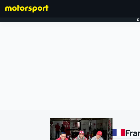
S
FORMULE 1
Fra