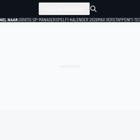
ALLE KLASSEN
NEL NAAR:
GRATIS GP-MANAGERSPEL
F1-KALENDER 2026
MAX VERSTAPPEN
F1-TE