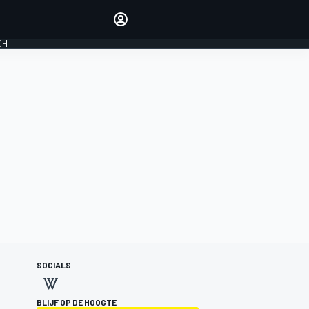
Laat je horen met de
reactiemodule
CH
LOGIN
EDITIE
NEDERLAND
SOCIALS
BLIJF OP DE HOOGTE