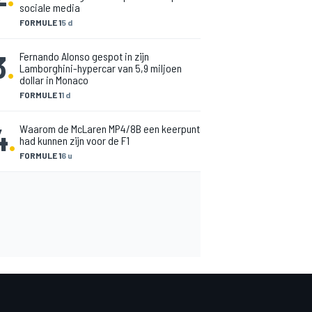
sociale media
FORMULE 1
5 d
3
.
Fernando Alonso gespot in zijn
Lamborghini-hypercar van 5,9 miljoen
dollar in Monaco
FORMULE 1
1 d
4
.
Waarom de McLaren MP4/8B een keerpunt
had kunnen zijn voor de F1
FORMULE 1
6 u