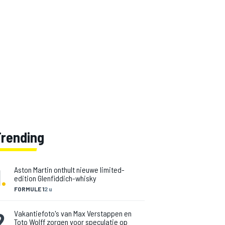
Trending
1
.
Aston Martin onthult nieuwe limited-
edition Glenfiddich-whisky
FORMULE 1
2 u
2
.
Vakantiefoto's van Max Verstappen en
Toto Wolff zorgen voor speculatie op