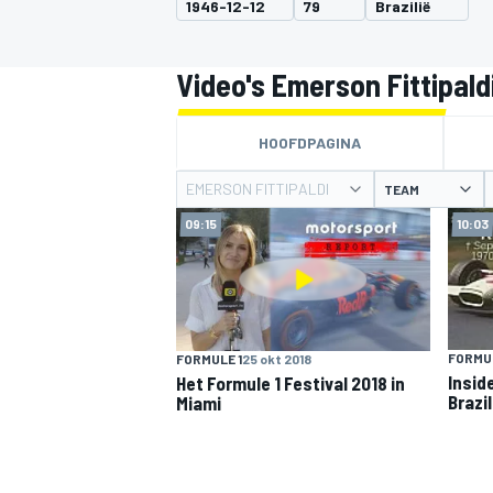
1946-12-12
79
Brazilië
Video's Emerson Fittipald
HOOFDPAGINA
EMERSON FITTIPALDI
TEAM
09:15
10:03
MOTOGP
FORMUL
FORMULE 1
25 okt 2018
Inside
Het Formule 1 Festival 2018 in
Brazi
Miami