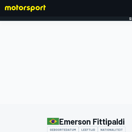
S
FORMULE 1
Emerson Fittipaldi
GEBOORTEDATUM
LEEFTIJD
NATIONALITEIT