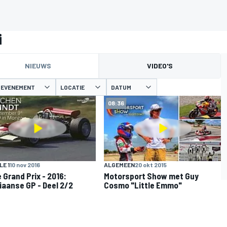
i
NIEUWS
VIDEO'S
EVENEMENT
LOCATIE
DATUM
08:36
E 1
10 nov 2016
ALGEMEEN
20 okt 2015
 Grand Prix - 2016:
Motorsport Show met Guy
liaanse GP - Deel 2/2
Cosmo "Little Emmo"