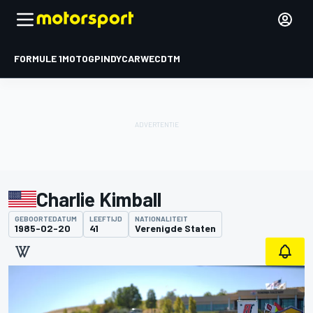
FORMULE 1
MOTOGP
INDYCAR
WEC
DTM
Charlie Kimball
GEBOORTEDATUM
LEEFTIJD
NATIONALITEIT
1985-02-20
41
Verenigde Staten