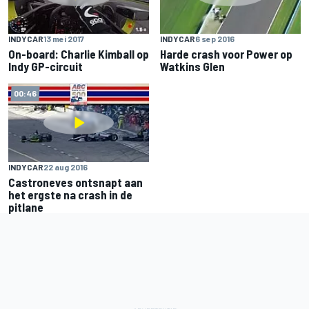
INDYCAR
13 mei 2017
INDYCAR
6 sep 2016
On-board: Charlie Kimball op
Harde crash voor Power op
Indy GP-circuit
Watkins Glen
00:46
INDYCAR
22 aug 2016
Castroneves ontsnapt aan
het ergste na crash in de
pitlane