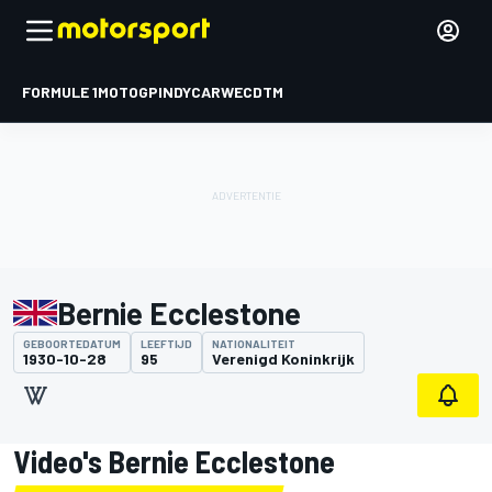
FORMULE 1
MOTOGP
INDYCAR
WEC
DTM
Bernie Ecclestone
GEBOORTEDATUM
LEEFTIJD
NATIONALITEIT
1930-10-28
95
Verenigd Koninkrijk
Video's Bernie Ecclestone