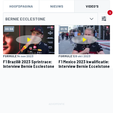
HOOFDPAGINA
NIEUWS
VIDEO'S
1
BERNIE ECCLESTONE
00:56
01:15
FORMULE 1
4 nov 2023
FORMULE 1
28 okt 2023
F1 Brazilië 2023 Sprintrace:
F1 Mexico 2023 kwalificatie:
Interview Bernie Ecclestone
Interview Bernie Eccelstone