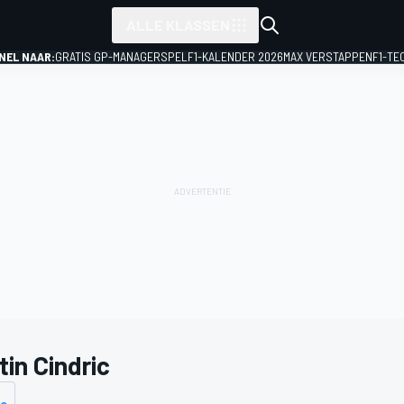
ALLE KLASSEN
NEL NAAR:
GRATIS GP-MANAGERSPEL
F1-KALENDER 2026
MAX VERSTAPPEN
F1-TE
tin Cindric
ke