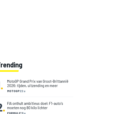
Trending
1
.
MotoGP Grand Prix van Groot-Brittannië
2026: tijden, uitzending en meer
MOTOGP
22 u
2
.
FIA onthult ambitieus doel: F1-auto's
moeten nog 80 kilo lichter
FORMULE 1
1 u