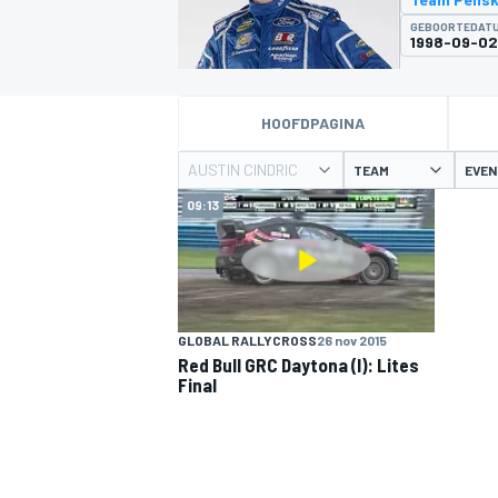
GEBOORTEDAT
1998-09-02
HOOFDPAGINA
AUSTIN CINDRIC
TEAM
EVE
09:13
MOTOGP
GLOBAL RALLYCROSS
26 nov 2015
Red Bull GRC Daytona (I): Lites
Final