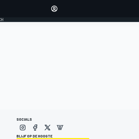
Laat je horen met de
reactiemodule
CH
LOGIN
EDITIE
NEDERLAND
SOCIALS
BLIJF OP DE HOOGTE