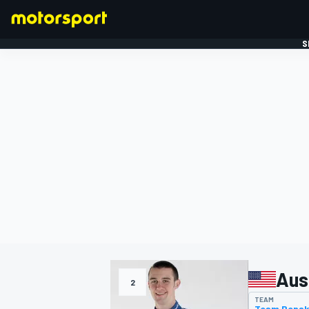
S
FORMULE 1
Aus
2
TEAM
Team Pens