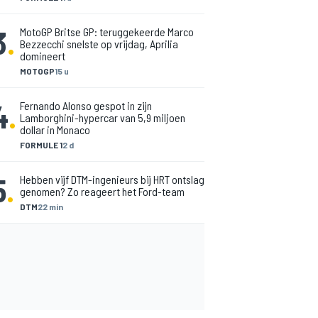
3
.
MotoGP Britse GP: teruggekeerde Marco
Bezzecchi snelste op vrijdag, Aprilia
domineert
MOTOGP
15 u
4
.
Fernando Alonso gespot in zijn
Lamborghini-hypercar van 5,9 miljoen
dollar in Monaco
FORMULE 1
2 d
5
.
Hebben vijf DTM-ingenieurs bij HRT ontslag
genomen? Zo reageert het Ford-team
DTM
22 min